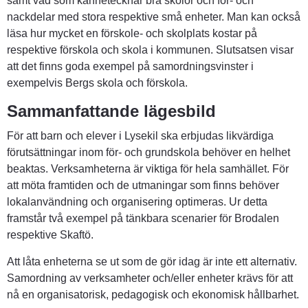
samt vad som kännetecknar bra skolor och för- och 
nackdelar med stora respektive små enheter. Man kan också 
läsa hur mycket en förskole- och skolplats kostar på 
respektive förskola och skola i kommunen. Slutsatsen visar 
att det finns goda exempel på samordningsvinster i 
exempelvis Bergs skola och förskola.
Sammanfattande lägesbild
För att barn och elever i Lysekil ska erbjudas likvärdiga 
förutsättningar inom för- och grundskola behöver en helhet 
beaktas. Verksamheterna är viktiga för hela samhället. För 
att möta framtiden och de utmaningar som finns behöver 
lokalanvändning och organisering optimeras. Ur detta 
framstår två exempel på tänkbara scenarier för Brodalen 
respektive Skaftö.
Att låta enheterna se ut som de gör idag är inte ett alternativ. 
Samordning av verksamheter och/eller enheter krävs för att 
nå en organisatorisk, pedagogisk och ekonomisk hållbarhet.