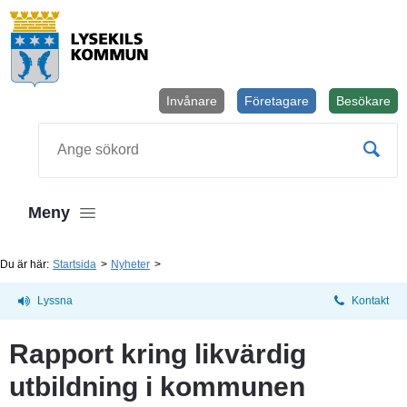
Invånare
Företagare
Besökare
Öppnas i
Sök
Meny
Du är här:
Startsida
Nyheter
Lyssna
Kontakt
Rapport kring likvärdig 
utbildning i kommunen 