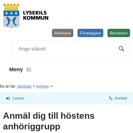
Invånare
Företagare
Besökare
Öppnas i
Sök
Meny
Du är här:
Startsida
Nyheter
Lyssna
Kontakt
Anmäl dig till höstens 
anhöriggrupp