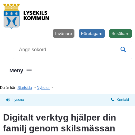
Invånare
Företagare
Besökare
Öppnas i
Sök
Meny
Du är här:
Startsida
Nyheter
Lyssna
Kontakt
Digitalt verktyg hjälper din 
familj genom skilsmässan