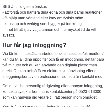
SES är till dig som önskar: 
- att förstå och hantera dina egna och dina barns reaktioner 
- få hjälp utan väntetid eller krav om fysiskt möte 
- kunskap och verktyg som bygger på forskning 
- frihet till att själv välja ämnen och hur mycket tid du vill 
avsätta 
Hur får jag inloggning?
Via länken: https://samarbeteefterskilsmassa.se/bli-medlem/ 
kan du fylla i dina uppgifter och få en inloggning, det tar bara 
två minuter och du kan använda den digitala plattformen 
direkt. Du kan också få en elektronisk hänvisning eller ett 
inloggningskort av en professionell som du är i kontakt med.
Om du vill ha personlig rådgivning eller anonym inloggning, 
kontakta Lysekils kommuns kontaktcenter på 0523-613000 
som kan hänvisa dig vidare till rätt person inom området.
Länk till 
Kom igång på www.samarbeteefterskilsmassa.se