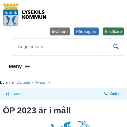
Invånare
Företagare
Besökare
Öppnas i
Sök
Meny
Du är här:
Startsida
Nyheter
Lyssna
Kontakt
ÖP 2023 är i mål!