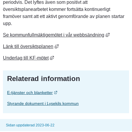
periodvis. Det lyftes även som positivt att 
översiktsplanearbetet kommer fortsätta kontinuerligt 
framöver samt att ett aktivt genomförande av planen startar 
upp.
Länk till a
Se kommunfullmäktigemötet i vår webbsändning
Länk till annan webbplats, öppnas i 
Länk till översiktsplanen
Länk till annan webbplats, öppnas i nyt
Underlag till KF-mötet
Relaterad information
Länk till annan webbplats.
E-tjänster och blanketter
Styrande dokument i Lysekils kommun
Sidan uppdaterad 2023-06-22