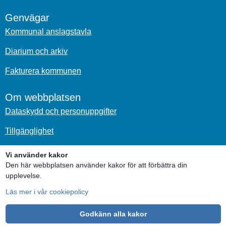
Genvägar
Kommunal anslagstavla
Diarium och arkiv
Fakturera kommunen
Om webbplatsen
Dataskydd och personuppgifter
Tillgänglighet
Om kakor
Vi använder kakor
Den här webbplatsen använder kakor för att förbättra din
upplevelse.
Sociala medier
Läs mer i vår cookiepolicy
Godkänn alla kakor