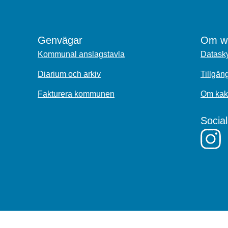
Genvägar
Om we
Kommunal anslagstavla
Datasky
Diarium och arkiv
Tillgän
Fakturera kommunen
Om kak
Socia