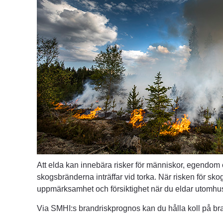
Att elda kan innebära risker för människor, egendom o
skogsbränderna inträffar vid torka. När risken för skog
uppmärksamhet och försiktighet när du eldar utomhu
Via SMHI:s brandriskprognos kan du hålla koll på bra