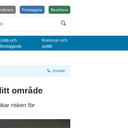
nvånare
Företagare
Besökare
Öppnas i nytt fönster.
Jobb och
Kommun och
företagande
politik
Kontakt
ditt område
kar risken för 