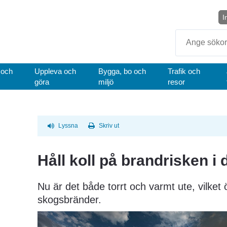
I
Sök
 och
Uppleva och
Bygga, bo och
Trafik och
göra
miljö
resor
Lyssna
Skriv ut
Håll koll på brandrisken i 
Nu är det både torrt och varmt ute, vilket ö
skogsbränder.