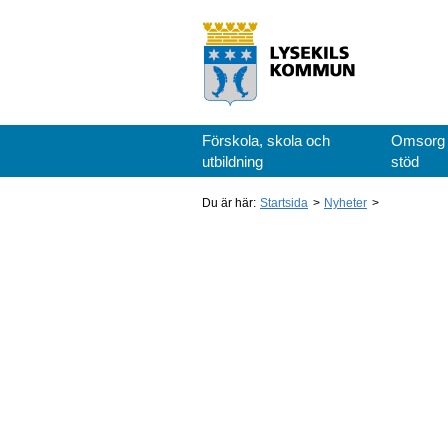
Förskola, skola och
Omsorg
utbildning
stöd
Du är här:
Startsida
Nyheter