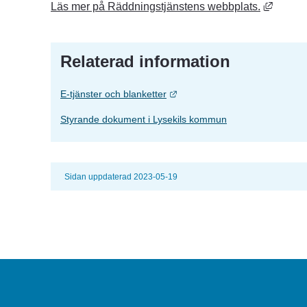
Länk ti
Läs mer på Räddningstjänstens webbplats.
Relaterad information
Länk till annan webbplats.
E-tjänster och blanketter
Styrande dokument i Lysekils kommun
Sidan uppdaterad 2023-05-19