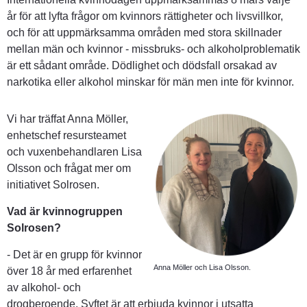
år för att lyfta frågor om kvinnors rättigheter och livsvillkor, 
och för att uppmärksamma områden med stora skillnader 
mellan män och kvinnor - missbruks- och alkoholproblematik 
är ett sådant område. Dödlighet och dödsfall orsakad av 
narkotika eller alkohol minskar för män men inte för kvinnor.
Vi har träffat Anna Möller, 
enhetschef resursteamet 
och vuxenbehandlaren Lisa 
Olsson och frågat mer om 
initiativet Solrosen.
Vad är kvinnogruppen 
Solrosen?
- Det är en grupp för kvinnor 
Anna Möller och Lisa Olsson.
över 18 år med erfarenhet 
av alkohol- och 
drogberoende. Syftet är att erbjuda kvinnor i utsatta 