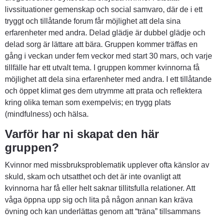
livssituationer gemenskap och social samvaro, där de i ett 
tryggt och tillåtande forum får möjlighet att dela sina 
erfarenheter med andra. Delad glädje är dubbel glädje och 
delad sorg är lättare att bära. Gruppen kommer träffas en 
gång i veckan under fem veckor med start 30 mars, och varje 
tillfälle har ett utvalt tema. I gruppen kommer kvinnorna få 
möjlighet att dela sina erfarenheter med andra. I ett tillåtande 
och öppet klimat ges dem utrymme att prata och reflektera 
kring olika teman som exempelvis; en trygg plats 
(mindfulness) och hälsa.
Varför har ni skapat den här 
gruppen?
Kvinnor med missbruksproblematik upplever ofta känslor av 
skuld, skam och utsatthet och det är inte ovanligt att 
kvinnorna har få eller helt saknar tillitsfulla relationer. Att 
våga öppna upp sig och lita på någon annan kan kräva 
övning och kan underlättas genom att “träna” tillsammans 