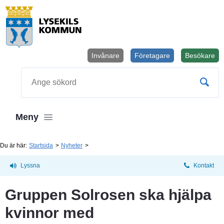
Invånare
Företagare
Besökare
Öppnas i
Sök
Meny
Du är här:
Startsida
Nyheter
Lyssna
Kontakt
Gruppen Solrosen ska hjälpa 
kvinnor med 