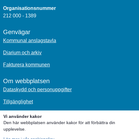
Organisationsnummer
212 000 - 1389
Genvägar
Kommunal anslagstavla
Diarium och arkiv
Fakturera kommunen
Om webbplatsen
Dataskydd och personuppgifter
Tillgänglighet
Om kakor
Vi använder kakor
Den här webbplatsen använder kakor för att förbättra din
Sociala medier
upplevelse.
Läs mer i vår cookiepolicy