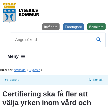
Invånare
Företagare
Besökare
Öppnas i
Sök
Meny
Du är här:
Startsida
Nyheter
Lyssna
Kontakt
Certifiering ska få fler att 
välja yrken inom vård och 