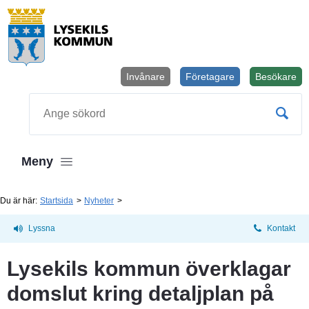
Invånare
Företagare
Besökare
Öppnas i
Sök
Meny
Du är här:
Startsida
Nyheter
Lyssna
Kontakt
Lysekils kommun överklagar 
domslut kring detaljplan på 