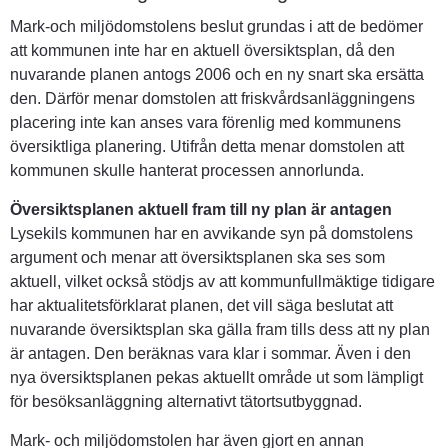
Mark-och miljödomstolens beslut grundas i att de bedömer 
att kommunen inte har en aktuell översiktsplan, då den 
nuvarande planen antogs 2006 och en ny snart ska ersätta 
den. Därför menar domstolen att friskvårdsanläggningens 
placering inte kan anses vara förenlig med kommunens 
översiktliga planering. Utifrån detta menar domstolen att 
kommunen skulle hanterat processen annorlunda.
Översiktsplanen aktuell fram till ny plan är antagen
Lysekils kommunen har en avvikande syn på domstolens 
argument och menar att översiktsplanen ska ses som 
aktuell, vilket också stödjs av att kommunfullmäktige tidigare 
har aktualitetsförklarat planen, det vill säga beslutat att 
nuvarande översiktsplan ska gälla fram tills dess att ny plan 
är antagen. Den beräknas vara klar i sommar. Även i den 
nya översiktsplanen pekas aktuellt område ut som lämpligt 
för besöksanläggning alternativt tätortsutbyggnad.
Mark- och miljödomstolen har även gjort en annan 