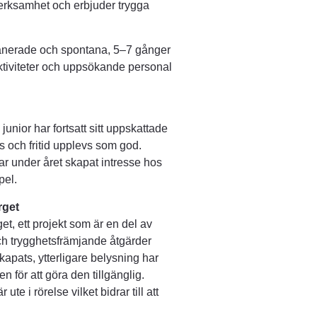
verksamhet och erbjuder trygga 
lanerade och spontana, 5–7 gånger 
ktiviteter och uppsökande personal 
junior har fortsatt sitt uppskattade 
 och fritid upplevs som god. 
 under året skapat intresse hos 
pel.
rget
, ett projekt som är en del av 
 trygghetsfrämjande åtgärder 
pats, ytterligare belysning har 
 för att göra den tillgänglig. 
te i rörelse vilket bidrar till att 