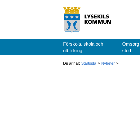
Förskola, skola och
Omsorg
utbildning
stöd
Du är här:
Startsida
Nyheter