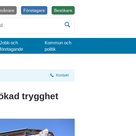
nvånare
Företagare
Besökare
Öppnas i nytt fönster.
Jobb och
Kommun och
företagande
politik
Kontakt
 ökad trygghet 