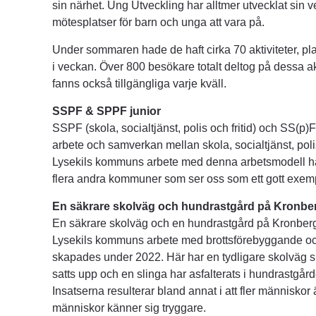
sin närhet. Ung Utveckling har alltmer utvecklat sin 
mötesplatser för barn och unga att vara på.
Under sommaren hade de haft cirka 70 aktiviteter, p
i veckan. Över 800 besökare totalt deltog på dessa a
fanns också tillgängliga varje kväll.
SSPF & SPPF junior 
SSPF (skola, socialtjänst, polis och fritid) och SS(p)F 
arbete och samverkan mellan skola, socialtjänst, polis
Lysekils kommuns arbete med denna arbetsmodell har
flera andra kommuner som ser oss som ett gott exem
En säkrare skolväg och hundrastgård på Kronbe
En säkrare skolväg och en hundrastgård på Kronberget
Lysekils kommuns arbete med brottsförebyggande och
skapades under 2022. Här har en tydligare skolväg ska
satts upp och en slinga har asfalterats i hundrastgården
Insatserna resulterar bland annat i att fler människor är u
människor känner sig tryggare.