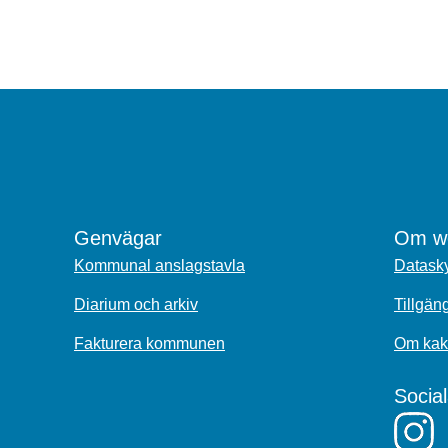
Genvägar
Om we
Kommunal anslagstavla
Datasky
Diarium och arkiv
Tillgän
Fakturera kommunen
Om kak
Socia