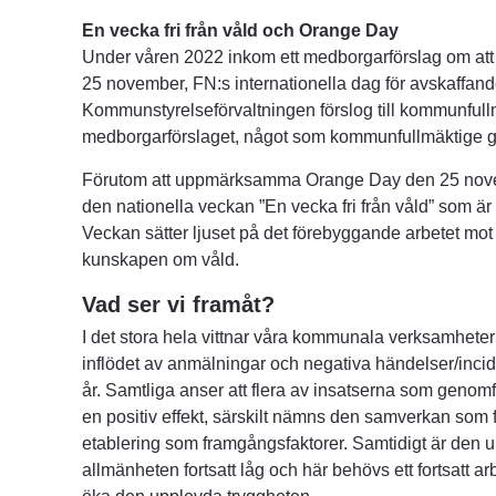
En vecka fri från våld och Orange Day
Under våren 2022 inkom ett medborgarförslag om a
25 november, FN:s internationella dag för avskaffande
Kommunstyrelseförvaltningen förslog till kommunfullmä
medborgarförslaget, något som kommunfullmäktige g
Förutom att uppmärksamma Orange Day den 25 novem
den nationella veckan ”En vecka fri från våld” som är 
Veckan sätter ljuset på det förebyggande arbetet mot 
kunskapen om våld.
Vad ser vi framåt?
I det stora hela vittnar våra kommunala verksamheter 
inflödet av anmälningar och negativa händelser/inciden
år. Samtliga anser att flera av insatserna som genomfö
en positiv effekt, särskilt nämns den samverkan som 
etablering som framgångsfaktorer. Samtidigt är den u
allmänheten fortsatt låg och här behövs ett fortsatt arb