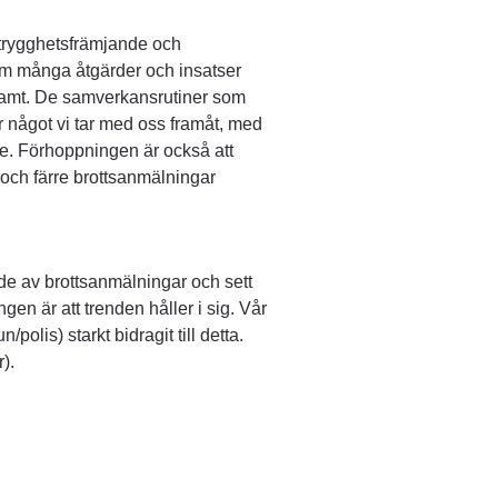
 trygghetsfrämjande och 
om många åtgärder och insatser 
mt. De samverkansrutiner som 
r något vi tar med oss framåt, med 
re. Förhoppningen är också att 
och färre brottsanmälningar 
de av brottsanmälningar och sett 
ngen är att trenden håller i sig. Vår 
lis) starkt bidragit till detta. 
).