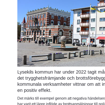
Lysekils kommun har under 2022 tagit många
det trygghetsfrämjande och brottsförebygg
kommunala verksamheter vittnar om att insa
en positiv effekt.
Det märks till exempel genom att negativa händelser/in
har varit ett lägre inflöde av brottsanmälningar till pol