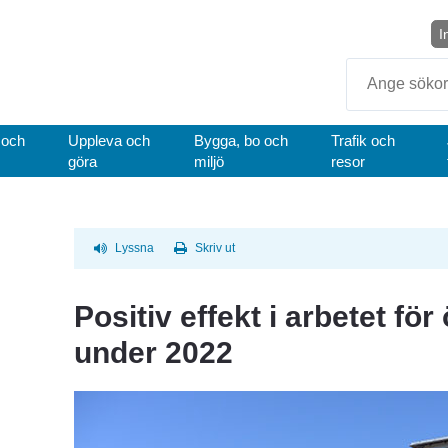
I
Sök
 och
Uppleva och
Bygga, bo och
Trafik och
göra
miljö
resor
Lyssna
Skriv ut
Positiv effekt i arbetet för
under 2022