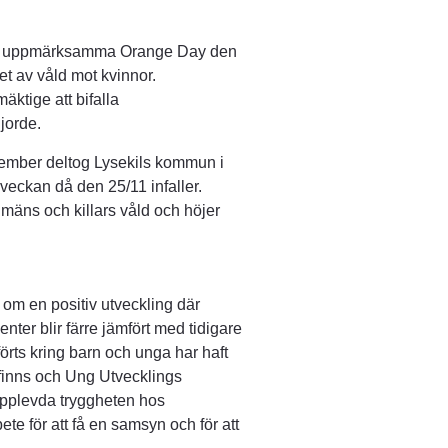
tt uppmärksamma Orange Day den 
t av våld mot kvinnor. 
ktige att bifalla 
jorde.
ber deltog Lysekils kommun i 
veckan då den 25/11 infaller. 
mäns och killars våld och höjer 
om en positiv utveckling där 
ter blir färre jämfört med tidigare 
rts kring barn och unga har haft 
finns och Ung Utvecklings 
pplevda tryggheten hos 
ete för att få en samsyn och för att 