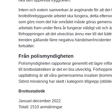
öka den upplevda tryggheten.
Intern och extern samverkan är avgörande för att det
brottsförebyggande arbetet ska fungera, detta efters
som görs inom det här området måste göras gemensa
arbetats fram under flera år fungerar väldigt väl och ä
förhoppningen att det utvecklas ännu mer till det bätt
trenden gällande färre negativa händelser/incidenter 
fortsätter.
Från polismyndigheten
Polismyndigheten rapporterar generellt ett lägre inflö
till brottsstatistiken är det en bra utvecklig. Förhoppni
uppfattning är att våra gemensamma insatser (kommun/po
Störst minskning har skett i kategorin tillgrepp (stölder
Brottsstatistik
Januari-december 2022
Totalt: 1510 anmälningar