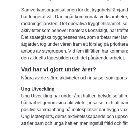
Samverkansorganisationen för det trygghetsfrämjande
har fungerat väl. Där ingår kommunala verksamheter
räddningstjänsten. Det operativa trygghetsteamet, so
aktiviteter som behöver hanteras kortsiktigt, har träff
Det strategiska trygghetsteamet, som arbetar mer lån
åtgärder, tog under våren fram ett förslag på priorite
antogs av styrgruppen. Vid fem tillfällen har kommun
den aktuella lägesbilden och det pågående arbetet.
Vad har vi gjort under året?
Några av de större aktiviteter och insatser som gjorts 
Ung Utveckling 
Ung Utveckling har under året haft en betydelsefull roll
hållbarhet genom sina aktiviteter, insatser och att ba
positivt sammanhang på mötesplatser där trygga vuxn
Ung Mötesplats, deras aktivitetsskapande och uppsöka
att fler barn och unga haft en meningsfull fritid och fått 