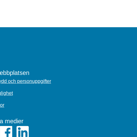
bbplatsen
dd och personuppgifter
glighet
or
la medier