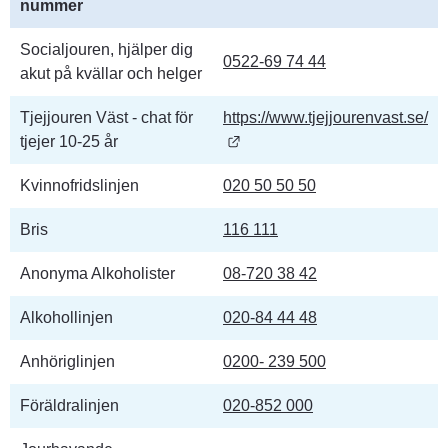
nummer
Socialjouren, hjälper dig 
0522-69 74 44
akut på kvällar och helger
Tjejjouren Väst - chat för 
https://www.tjejjourenvast.se/
Länk till annan webbplats.
tjejer 10-25 år
Kvinnofridslinjen
020 50 50 50
Bris
116 111
Anonyma Alkoholister
08-720 38 42
Alkohollinjen
020-84 44 48
Anhöriglinjen
0200- 239 500
Föräldralinjen
020-852 000