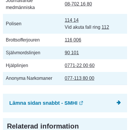
Jourhavande 
08-702 16 80
medmänniska
114 14
Polisen
Vid akuta fall ring 
112
Brottsofferjouren
116 006
Självmordslinjen
90 101
Hjälplinjen
0771-22 00 60
Anonyma Narkomaner
077-113 80 00
Länk till annan we
Lämna sidan snabbt - SMHI
Relaterad information