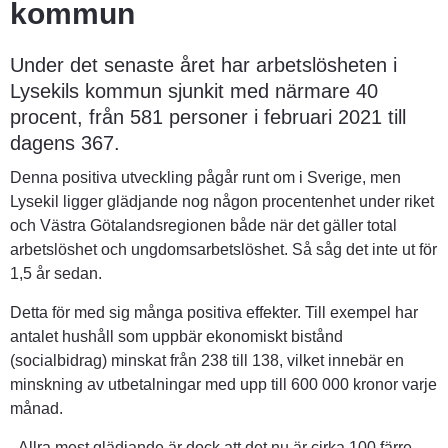
kommun
Under det senaste året har arbetslösheten i 
Lysekils kommun sjunkit med närmare 40 
procent, från 581 personer i februari 2021 till 
dagens 367.
Denna positiva utveckling pågår runt om i Sverige, men 
Lysekil ligger glädjande nog någon procentenhet under riket 
och Västra Götalandsregionen både när det gäller total 
arbetslöshet och ungdomsarbetslöshet. Så såg det inte ut för 
1,5 år sedan.
Detta för med sig många positiva effekter. Till exempel har 
antalet hushåll som uppbär ekonomiskt bistånd 
(socialbidrag) minskat från 238 till 138, vilket innebär en 
minskning av utbetalningar med upp till 600 000 kronor varje 
månad.
- Allra mest glädjande är dock att det nu är cirka 100 färre 