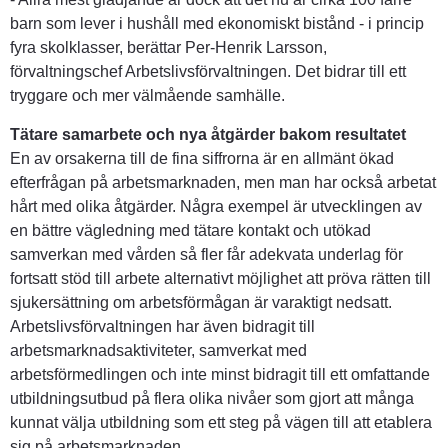
barn som lever i hushåll med ekonomiskt bistånd - i princip 
fyra skolklasser, berättar Per-Henrik Larsson, 
förvaltningschef Arbetslivsförvaltningen. Det bidrar till ett 
tryggare och mer välmående samhälle.
Tätare samarbete och nya åtgärder bakom resultatet
En av orsakerna till de fina siffrorna är en allmänt ökad 
efterfrågan på arbetsmarknaden, men man har också arbetat 
hårt med olika åtgärder. Några exempel är utvecklingen av 
en bättre vägledning med tätare kontakt och utökad 
samverkan med vården så fler får adekvata underlag för 
fortsatt stöd till arbete alternativt möjlighet att pröva rätten till 
sjukersättning om arbetsförmågan är varaktigt nedsatt. 
Arbetslivsförvaltningen har även bidragit till 
arbetsmarknadsaktiviteter, samverkat med 
arbetsförmedlingen och inte minst bidragit till ett omfattande 
utbildningsutbud på flera olika nivåer som gjort att många 
kunnat välja utbildning som ett steg på vägen till att etablera 
sig på arbetsmarknaden.