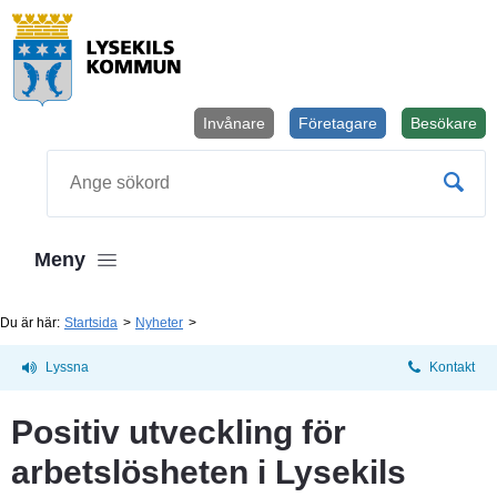
Invånare
Företagare
Besökare
Öppnas i
Sök
Meny
Du är här:
Startsida
Nyheter
Lyssna
Kontakt
Positiv utveckling för 
arbetslösheten i Lysekils 