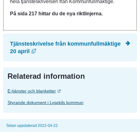
hela tjänsteskrivelsen från Kommunfullmäktige.
På sida 217 hittar du de nya riktlinjerna.
Tjänsteskrivelse från kommunfullmäktige 
Länk till annan webbplats, öppnas i nyt
20 april
Relaterad information
Länk till annan webbplats.
E-tjänster och blanketter
Styrande dokument i Lysekils kommun
Sidan uppdaterad 2022-04-22