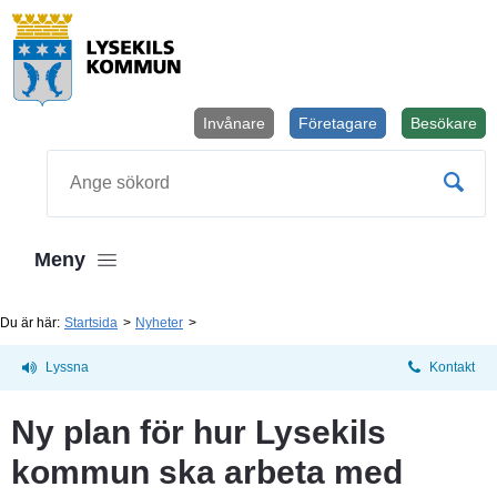
Invånare
Företagare
Besökare
Öppnas i
Sök
Meny
Du är här:
Startsida
Nyheter
Lyssna
Kontakt
Ny plan för hur Lysekils 
kommun ska arbeta med 