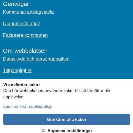
Genvägar
Kommunal anslagstavla
Diarium och arkiv
Fakturera kommunen
Om webbplatsen
Dataskydd och personuppgifter
Tillgänglighet
Om kakor
Vi använder kakor
Den här webbplatsen använder kakor för att förbättra din
Sociala medier
upplevelse.
Läs mer i vår cookiepolicy
Godkänn alla kakor
Anpassa inställningar