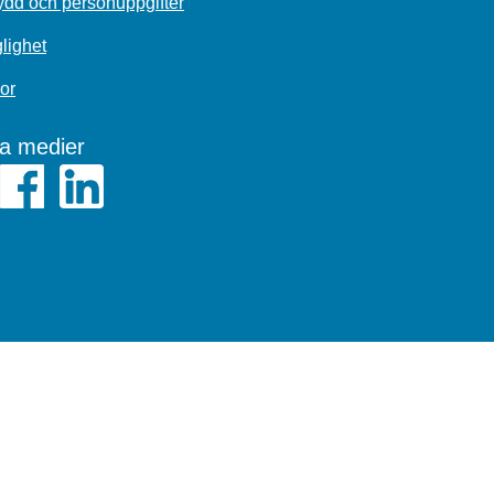
dd och personuppgifter
glighet
or
la medier