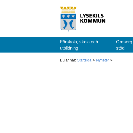
Förskola, skola och
Omsorg
utbildning
stöd
Du är här:
Startsida
Nyheter