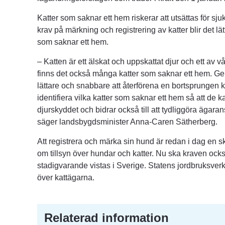
Katter som saknar ett hem riskerar att utsättas för sju
krav på märkning och registrering av katter blir det lätta
som saknar ett hem.
– Katten är ett älskat och uppskattat djur och ett av v
finns det också många katter som saknar ett hem. Ge
lättare och snabbare att återförena en bortsprungen ka
identifiera vilka katter som saknar ett hem så att de 
djurskyddet och bidrar också till att tydliggöra ägaran
säger landsbygdsminister Anna-Caren Sätherberg.
Att registrera och märka sin hund är redan i dag en sk
om tillsyn över hundar och katter. Nu ska kraven också
stadigvarande vistas i Sverige. Statens jordbruksverk få
över kattägarna.
Relaterad information