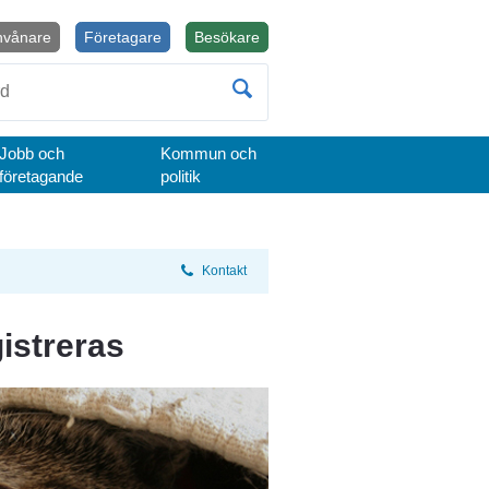
nvånare
Företagare
Besökare
Öppnas i nytt fönster.
Jobb och
Kommun och
företagande
politik
Kontakt
istreras