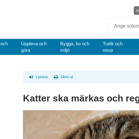
I
Sök
 och
Uppleva och
Bygga, bo och
Trafik och
göra
miljö
resor
Lyssna
Skriv ut
Katter ska märkas och reg