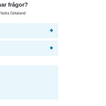
ar frågor?
Västra Götaland
n webbplats.
till annan webbplats.