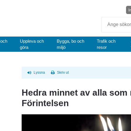
I
Sök
 och
Uppleva och
Bygga, bo och
Trafik och
göra
miljö
resor
Lyssna
Skriv ut
Hedra minnet av alla som
Förintelsen