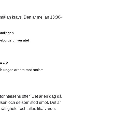
anmälan krävs. Den är mellan 13:30-
amlingen
eborgs universitet
äsare
h ungas arbete mot rasism
örintelsens offer. Det är en dag då 
lsen och de som stod emot. Det är 
rättigheter och allas lika värde.