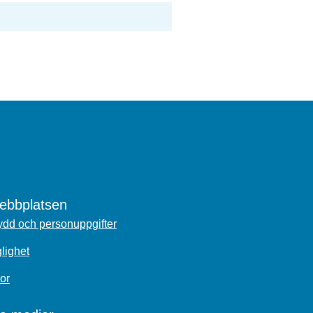
bbplatsen
dd och personuppgifter
glighet
or