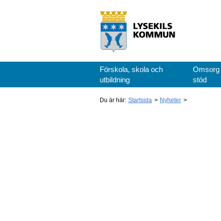
Förskola, skola och
Omsorg
utbildning
stöd
Du är här:
Startsida
Nyheter