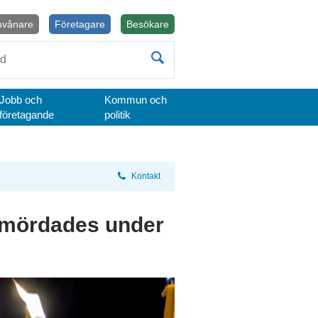
nvånare
Företagare
Besökare
Öppnas i nytt fönster.
Jobb och
Kommun och
företagande
politik
Kontakt
 mördades under 