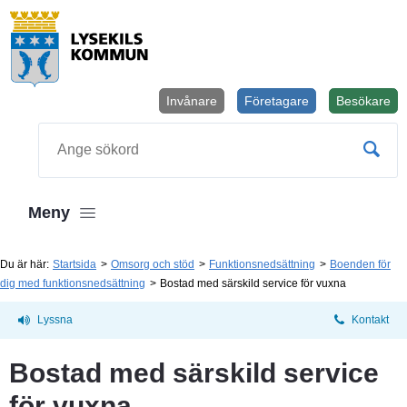
Invånare
Företagare
Besökare
Öppnas i
Sök
Meny
Du är här:
Startsida
Omsorg och stöd
Funktionsnedsättning
Boenden för
dig med funktionsnedsättning
Bostad med särskild service för vuxna
Lyssna
Kontakt
Bostad med särskild service 
för vuxna