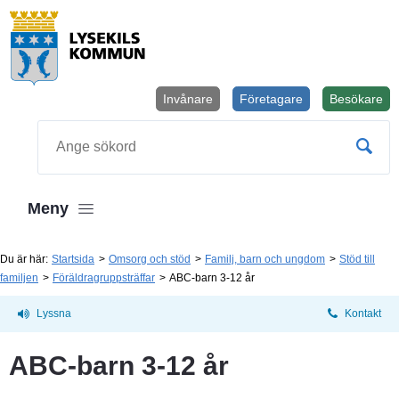
Invånare
Företagare
Besökare
Öppnas i
Sök
Meny
Du är här:
Startsida
Omsorg och stöd
Familj, barn och ungdom
Stöd till
familjen
Föräldragruppsträffar
ABC-barn 3-12 år
Lyssna
Kontakt
ABC-barn 3-12 år