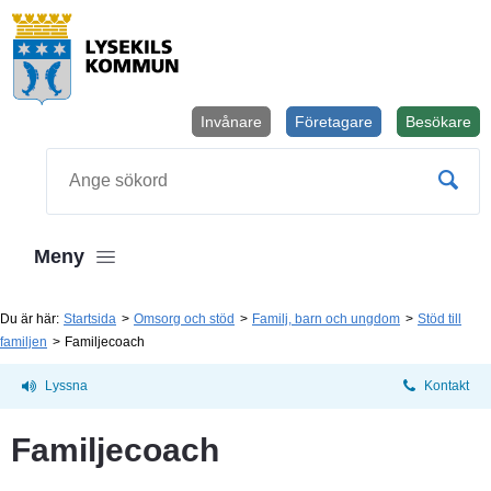
Invånare
Företagare
Besökare
Öppnas i
Sök
Meny
Du är här:
Startsida
Omsorg och stöd
Familj, barn och ungdom
Stöd till
familjen
Familjecoach
Lyssna
Kontakt
Familjecoach