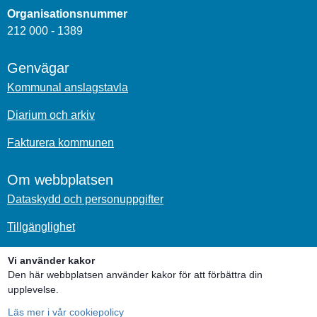
Organisationsnummer
212 000 - 1389
Genvägar
Kommunal anslagstavla
Diarium och arkiv
Fakturera kommunen
Om webbplatsen
Dataskydd och personuppgifter
Tillgänglighet
Om kakor
Vi använder kakor
Den här webbplatsen använder kakor för att förbättra din
upplevelse.
Sociala medier
Läs mer i vår cookiepolicy