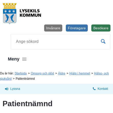
Invånare
Företagare
Besökare
Öppnas i
Sök
Meny
Du är här:
Startsida
Omsorg och stöd
Äldre
Hjälp i hemmet
Hälso- och
sjukvård
Patientnämnd
Lyssna
Kontakt
Patientnämnd