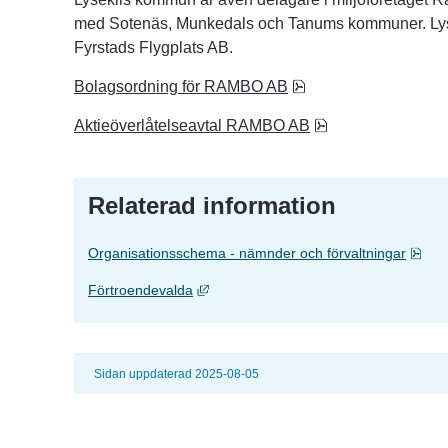
med Sotenäs, Munkedals och Tanums kommuner. Lyse
Fyrstads Flygplats AB.
pdf, 2.1 MB, öppnas i
Bolagsordning för RAMBO AB
pdf, 207.7 kB, öpp
Aktieöverlåtelseavtal RAMBO AB
Relaterad information
Pdf,
Organisationsschema - nämnder och förvaltningar
Länk till annan webbplats, öppnas i nyt
Förtroendevalda
Sidan uppdaterad 2025-08-05