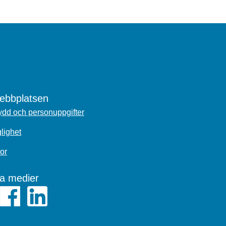
bbplatsen
dd och personuppgifter
glighet
or
la medier