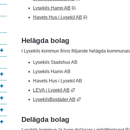
pdf, 158.5 kB, öppnas i nytt
Lysekils Hamn AB
pdf, 182.8 kB, öppnas 
Havets Hus i Lysekil AB
Helägda bolag
I Lysekils kommun finns följande helägda kommunala
Lysekils Stadshus AB
Lysekils Hamn AB
Havets Hus i Lysekil AB
Länk till annan webbplats, ö
LEVA i Lysekil AB
Länk till annan webbplats
LysekilsBostäder AB
Delägda bolag
Lysekils kommun är även delägare i miljöföretaget 