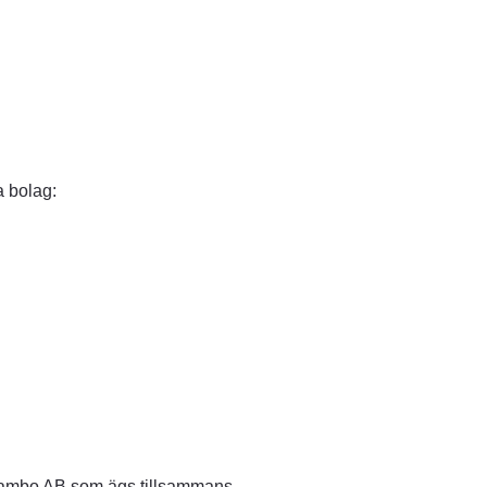
 fönster.
i nytt fönster.
 bolag:
ppnas i nytt fönster.
, öppnas i nytt fönster.
Rambo AB som ägs tillsammans 