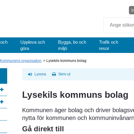
I
Sök
 och
Uppleva och
Bygga, bo och
Trafik och
göra
miljö
resor
Kommunens organisation
Lysekils kommuns bolag
Lyssna
Skriv ut
Lysekils kommuns bolag
Kommunen äger bolag och driver bolagsv
annan webbplats, öppnas i nytt fönster.
nytta för kommunen och kommuninvånarn
Gå direkt till