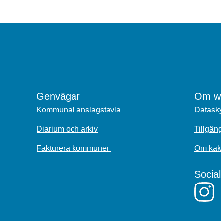
Genvägar
Om we
Kommunal anslagstavla
Datasky
Diarium och arkiv
Tillgän
Fakturera kommunen
Om kak
Socia