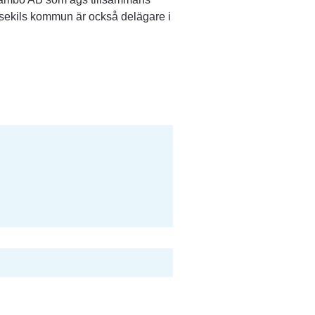
kils kommun är också delägare i 
 nytt fönster.
nas i nytt fönster.
 119.1 kB, öppnas i nytt fönster.
t fönster.