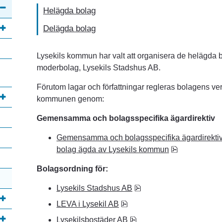
Helägda bolag
Delägda bolag
Lysekils kommun har valt att organisera de helägda 
moderbolag, Lysekils Stadshus AB.
Förutom lagar och författningar regleras bolagens verk
kommunen genom:
Gemensamma och bolagsspecifika ägardirektiv
Gemensamma och bolagsspecifika ägardirektiv 
pdf, 310.9 kB
bolag ägda av Lysekils kommun
Bolagsordning för:
pdf, 174.3 kB, öppnas i 
Lysekils Stadshus AB
pdf, 176.4 kB, öppnas i nytt
LEVA i Lysekil AB
pdf, 97 kB, öppnas i nytt 
Lysekilsbostäder AB