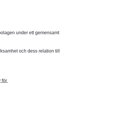
bolagen under ett gemensamt 
samhet och dess relation till 
för 
, öppnas i nytt fönster.
nytt fönster.
 fönster.
fönster.