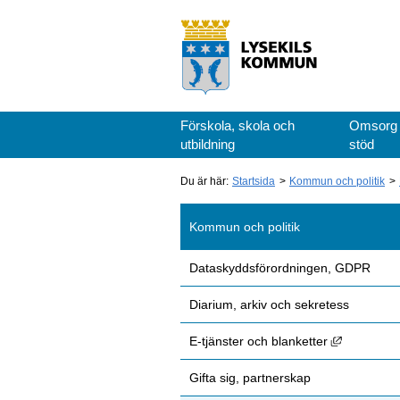
Förskola, skola och
Omsorg
utbildning
stöd
Du är här:
Startsida
Kommun och politik
Kommun och politik
Dataskyddsförordningen, GDPR
Diarium, arkiv och sekretess
Länk till 
E-tjänster och blanketter
Gifta sig, partnerskap