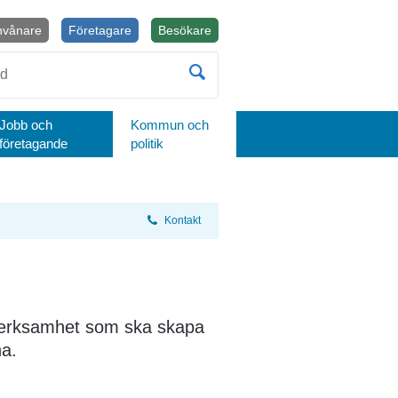
nvånare
Företagare
Besökare
Öppnas i nytt fönster.
Jobb och
Kommun och
företagande
politik
Kontakt
erksamhet som ska skapa 
a.