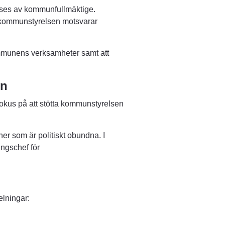
tses av kommunfullmäktige. 
kommunstyrelsen motsvarar 
mmunens verksamheter samt att 
en
okus på att stötta kommunstyrelsen 
r som är politiskt obundna. I 
gschef för 
elningar: