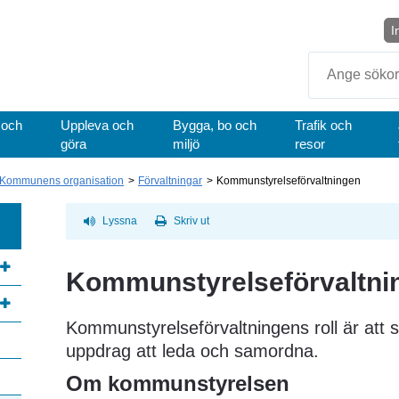
I
Sök
 och
Uppleva och
Bygga, bo och
Trafik och
göra
miljö
resor
Kommunens organisation
Förvaltningar
Kommunstyrelseförvaltningen
Lyssna
Skriv ut
Kommunstyrelseförvaltni
Kommunstyrelseförvaltningens roll är att s
annan webbplats, öppnas i nytt fönster.
uppdrag att leda och samordna.
Om kommunstyrelsen