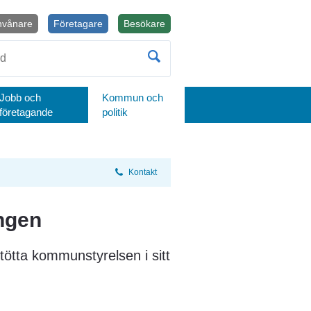
nvånare
Företagare
Besökare
Öppnas i nytt fönster.
Jobb och
Kommun och
företagande
politik
Kontakt
ngen
tötta kommunstyrelsen i sitt 