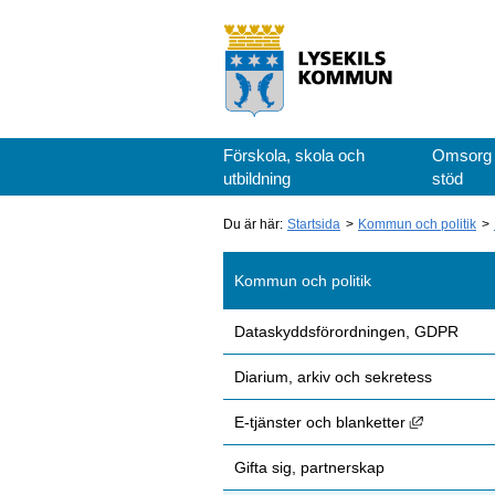
Förskola, skola och
Omsorg
utbildning
stöd
Du är här:
Startsida
Kommun och politik
Kommun och politik
Dataskyddsförordningen, GDPR
Diarium, arkiv och sekretess
Länk till 
E-tjänster och blanketter
Gifta sig, partnerskap