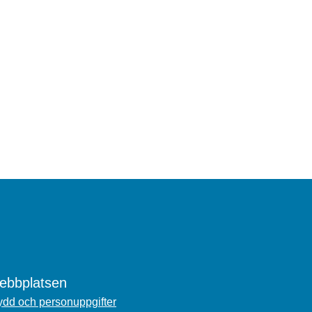
bbplatsen
dd och personuppgifter