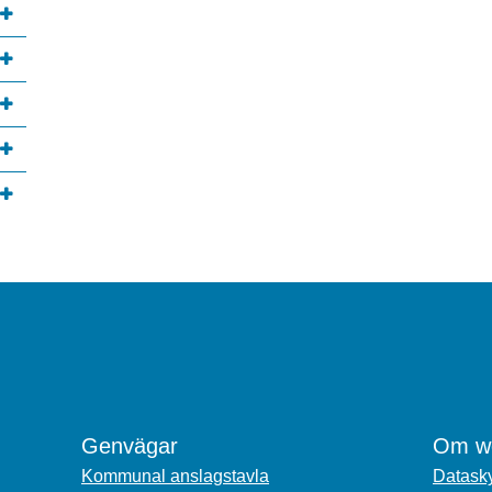
Genvägar
Om we
Kommunal anslagstavla
Datasky