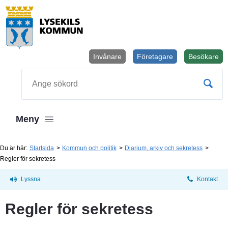
Invånare
Företagare
Besökare
Öppnas i
Sök
Meny
Du är här:
Startsida
Kommun och politik
Diarium, arkiv och sekretess
Regler för sekretess
Lyssna
Kontakt
Regler för sekretess