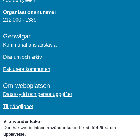
453 80 Lysekil
Organisationsnummer
212 000 - 1389
Genvägar
Kommunal anslagstavla
Diarium och arkiv
Fakturera kommunen
Om webbplatsen
Dataskydd och personuppgifter
Tillgänglighet
Om kakor
Vi använder kakor
Den här webbplatsen använder kakor för att förbättra din
upplevelse.
Sociala medier