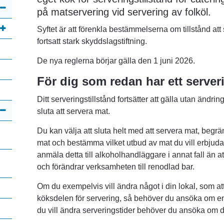
på matservering vid servering av folköl.
Syftet är att förenkla bestämmelserna om tillstånd att
fortsatt stark skyddslagstiftning.
De nya reglerna börjar gälla den 1 juni 2026.
För dig som redan har ett server
Ditt serveringstillstånd fortsätter att gälla utan ändrin
sluta att servera mat.
Du kan välja att sluta helt med att servera mat, begrän
mat och bestämma vilket utbud av mat du vill erbjuda.
anmäla detta till alkoholhandläggare i annat fall än att
och förändrar verksamheten till renodlad bar.
Om du exempelvis vill ändra något i din lokal, som att
köksdelen för servering, så behöver du ansöka om en
du vill ändra serveringstider behöver du ansöka om d