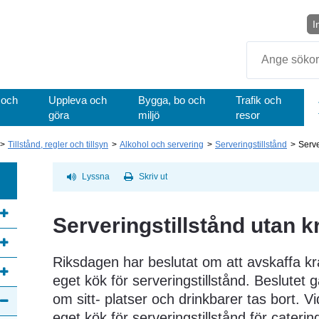
I
Sök
 och
Uppleva och
Bygga, bo och
Trafik och
göra
miljö
resor
Tillstånd, regler och tillsyn
Alkohol och servering
Serveringstillstånd
Serve
Lyssna
Skriv ut
Serveringstillstånd utan k
Riksdagen har beslutat om att avskaffa kr
eget kök för serveringstillstånd. Beslutet 
om sitt- platser och drinkbarer tas bort. V
eget kök för serveringstillstånd för cateri