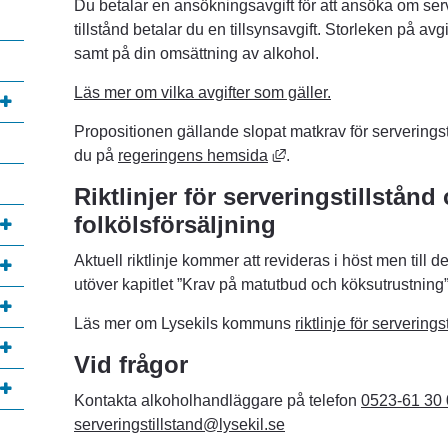
Du betalar en ansökningsavgift för att ansöka om server
tillstånd betalar du en tillsynsavgift. Storleken på avg
samt på din omsättning av alkohol.
Läs mer om vilka avgifter som gäller.
Propositionen gällande slopat matkrav för serveringstil
Länk till annan webbpla
du på 
regeringens hemsida
.
Riktlinjer för serveringstillstånd 
folkölsförsäljning
Aktuell riktlinje kommer att revideras i höst men till des
utöver
kapitlet ”Krav på matutbud och köksutrustning”
Läs mer om Lysekils kommuns 
riktlinje för servering
Vid frågor
Kontakta alkoholhandläggare på telefon 
0523-61 30
serveringstillstand@lysekil.se
annan webbplats, öppnas i nytt fönster.