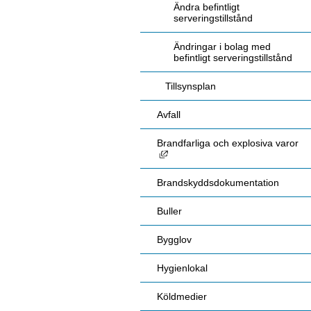
Ändra befintligt
serveringstillstånd
Ändringar i bolag med
befintligt serveringstillstånd
Tillsynsplan
Avfall
Brandfarliga och explosiva varor
Länk till annan webbplats, öppnas
Brandskyddsdokumentation
Buller
Bygglov
Hygienlokal
Köldmedier