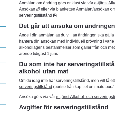
Anmälan om ändring görs enklast via vår 
e-tjänst Alk
Länk till annan webbplats, öppnas i nytt fö
Ansökan
 eller via blanketten 
Anmälan/ansökan om än
pdf, 719.4 kB, öppnas i nytt fönst
serveringstillstånd
Det går att ansöka om ändringe
Ange i din anmälan att du vill att ändringen ska gälla
hantera din ansökan med individuell prövning i varje 
alkohollagens bestämmelser som gäller från och med 1 j
ärende tidigast 1 juni.
 i nytt fönster.
Du som inte har serveringstillstån
alkohol utan mat
Om du idag inte har serveringstillstånd, men vill få et
serveringstillstånd
 (bortse från kapitlet om matutbud/m
Ansöka görs via vår 
e-tjänst Alkohol- och serveringst
Avgifter för serveringstillstånd