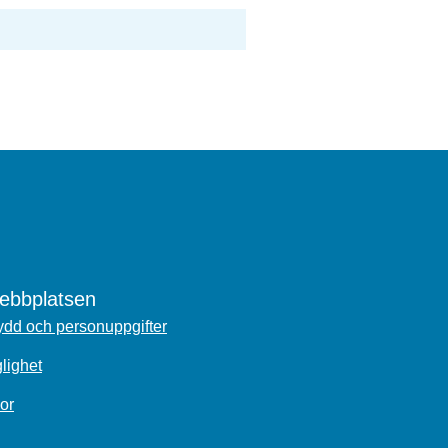
bbplatsen
dd och personuppgifter
glighet
or