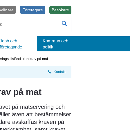
nvånare
Företagare
Besökare
Öppnas i nytt fönster.
Jobb och
Kommun och
företagande
politik
ringstillstånd utan krav på mat
Kontakt
rav på mat
avet på matservering och 
gäller även att bestämmelser 
idare avskaffas kraven på 
ngverksamhet, samt kravet 