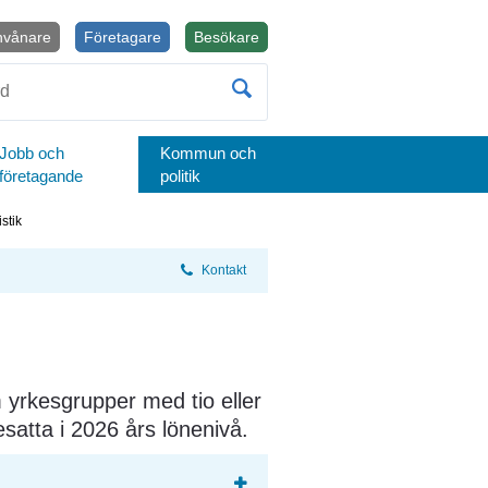
nvånare
Företagare
Besökare
Öppnas i nytt fönster.
Jobb och
Kommun och
företagande
politik
stik
Kontakt
yrkesgrupper med tio eller 
esatta i 2026 års lönenivå.