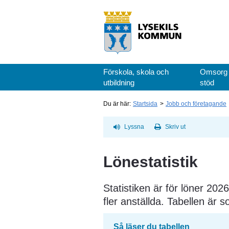
Förskola, skola och
Omsorg
utbildning
stöd
Du är här:
Startsida
Jobb och företagande
Lyssna
Skriv ut
Lönestatistik
Statistiken är för löner 20
fler anställda. Tabellen är s
Så läser du tabellen