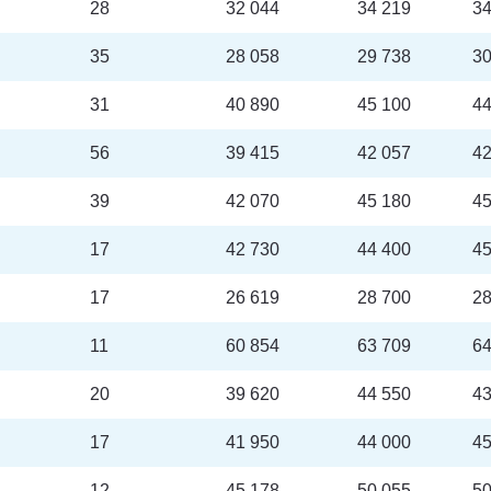
28
32 044
34 219
34
35
28 058
29 738
30
31
40 890
45 100
44
56
39 415
42 057
42
39
42 070
45 180
45
17
42 730
44 400
45
17
26 619
28 700
28
11
60 854
63 709
64
20
39 620
44 550
43
17
41 950
44 000
45
12
45 178
50 055
50