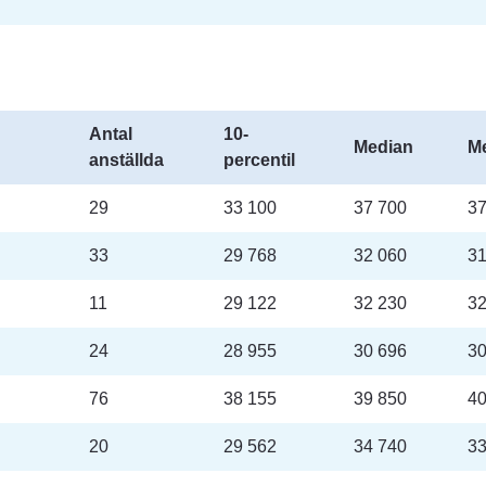
Antal 
10-
Median
M
anställda
percentil
29
33 100
37 700
37
33
29 768
32 060
31
11
29 122
32 230
32
24
28 955
30 696
30
76
38 155
39 850
40
20
29 562
34 740
33