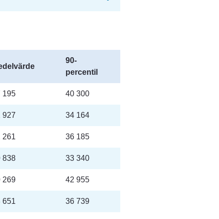
90-
edelvärde
percentil
 195
40 300
 927
34 164
 261
36 185
 838
33 340
 269
42 955
 651
36 739