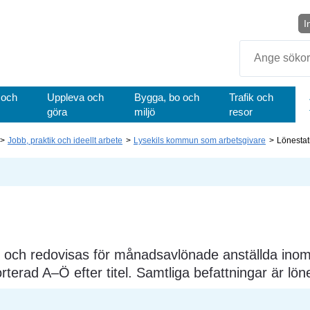
I
Sök
 och
Uppleva och
Bygga, bo och
Trafik och
göra
miljö
resor
Jobb, praktik och ideellt arbete
Lysekils kommun som arbetsgivare
Lönestati
26 och redovisas för månadsavlönade anställda inom 
orterad A–Ö efter titel. Samtliga befattningar är lön