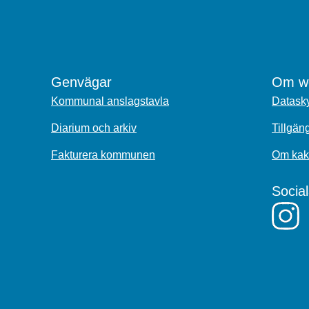
Genvägar
Om we
Kommunal anslagstavla
Datasky
Diarium och arkiv
Tillgän
Fakturera kommunen
Om kak
Socia