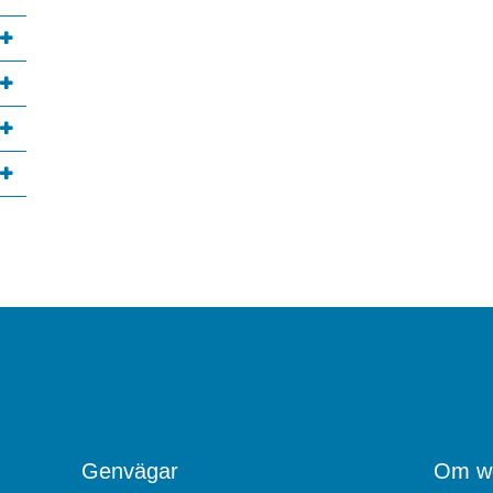
annan webbplats, öppnas i nytt fönster.
Genvägar
Om we