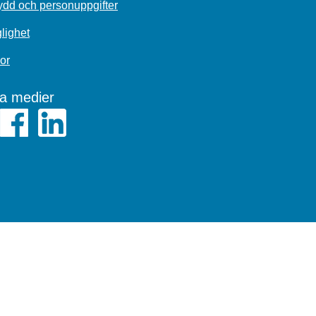
dd och personuppgifter
glighet
or
la medier