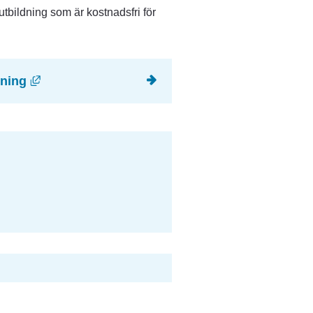
tbildning som är kostnadsfri för 
Länk till annan webbplats, öppnas i nytt fönst
dning