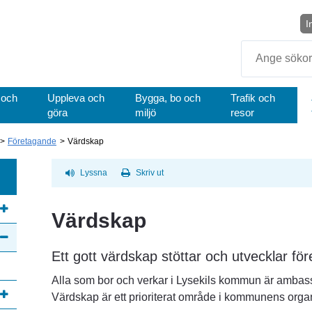
I
Sök
 och
Uppleva och
Bygga, bo och
Trafik och
göra
miljö
resor
Företagande
Värdskap
Lyssna
Skriv ut
Värdskap
Ett gott värdskap stöttar och utvecklar fö
Alla som bor och verkar i Lysekils kommun är ambass
Värdskap är ett prioriterat område i kommunens organ