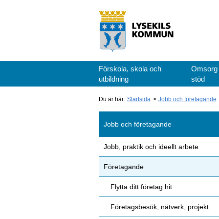
Förskola, skola och
Omsorg
utbildning
stöd
Du är här:
Startsida
Jobb och företagande
Jobb och företagande
Jobb, praktik och ideellt arbete
Företagande
Flytta ditt företag hit
Företagsbesök, nätverk, projekt