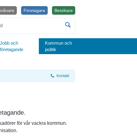
nvånare
Företagare
Besökare
Öppnas i nytt fönster.
Jobb och
Kommun och
företagande
politik
Kontakt
retagande.
adörer för vår vackra kommun. 
isation.