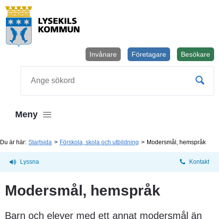
Invånare
Företagare
Besökare
Öppnas i
Sök
Meny
Du är här:
Startsida
Förskola, skola och utbildning
Modersmål, hemspråk
Lyssna
Kontakt
Modersmål, hemspråk
Barn och elever med ett annat modersmål än 