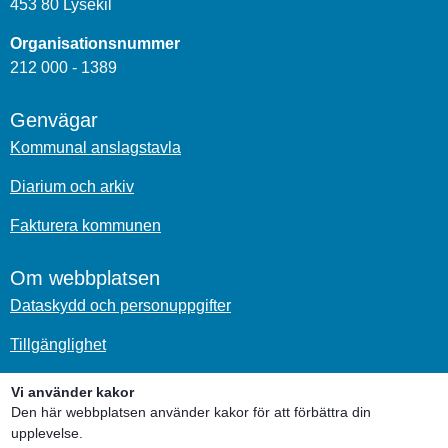
453 80 Lysekil
Organisationsnummer
212 000 - 1389
Genvägar
Kommunal anslagstavla
Diarium och arkiv
Fakturera kommunen
Om webbplatsen
Dataskydd och personuppgifter
Tillgänglighet
Om kakor
Vi använder kakor
Den här webbplatsen använder kakor för att förbättra din
upplevelse.
Sociala medier