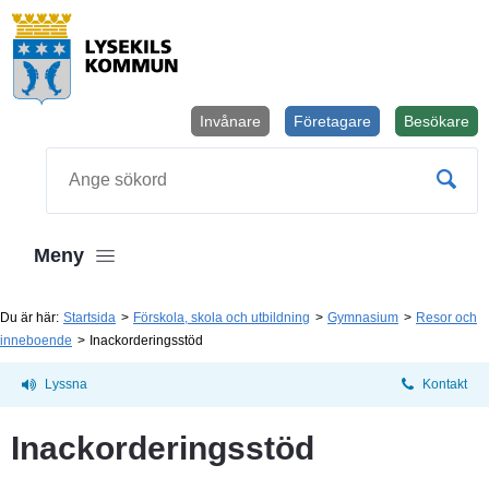
Invånare
Företagare
Besökare
Öppnas i
Sök
Meny
Du är här:
Startsida
Förskola, skola och utbildning
Gymnasium
Resor och
inneboende
Inackorderingsstöd
Lyssna
Kontakt
Inackorderingsstöd