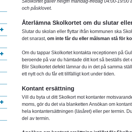
Skolkortet gäller helgfri måndag-fredag 04:00-19:00 ä
och påsklovet. 
Återlämna Skolkortet om du slutar eller
Slutar du skolan eller flyttar ifrån kommunen ska Sko
det snarast, 
om inte får du eller målsman stå för k
Om du tappar Skolkortet kontakta receptionen på Gul
beroende på var du hämtade ditt kort så beställs det et
Blir Skolkortet defekt lämnar du in det på samma stäl
ett nytt och du får ett tillfälligt kort under tiden.
Kontant ersättning
Vill du byta ut ditt Skolkort mot kontanter motsvarand
moms, gör du det via blanketten Ansökan om kontant s
hela kontantersättningen (läsåret) eller per termin. Du 
del av termin.
annan webbplats, öppnas i nytt fönster.