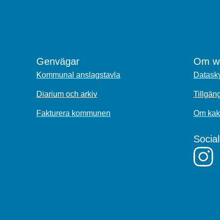
Genvägar
Om we
Kommunal anslagstavla
Datasky
Diarium och arkiv
Tillgän
Fakturera kommunen
Om kak
Socia