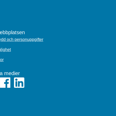
bbplatsen
dd och personuppgifter
glighet
or
la medier