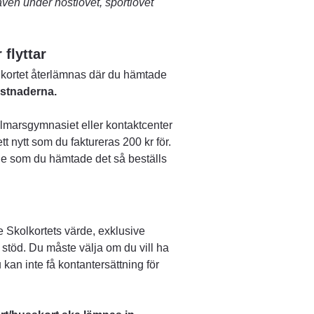
ven under höstlovet, sportlovet 
 flyttar
lkortet återlämnas där du hämtade 
ostnaderna.
lmarsgymnasiet eller kontaktcenter 
t nytt som du faktureras 200 kr för. 
le som du hämtade det så beställs 
e Skolkortets värde, exklusive 
töd. Du måste välja om du vill ha 
kan inte få kontantersättning för 