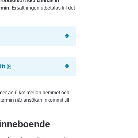
rt/busskort ska lämnas in 
rmin.
 Ersättningen utbetalas till det 
Länk till annan webbplats.
pdf, 320.1 kB.
ift
 mer än 6 km mellan hemmet och 
termin när ansökan inkommit till 
 inneboende