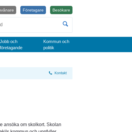
nvånare
Företagare
Besökare
Öppnas i nytt fönster.
Jobb och
Kommun och
företagande
politik
Kontakt
nte ansöka om skolkort. Skolan 
ysekils kommun och uppfyller 