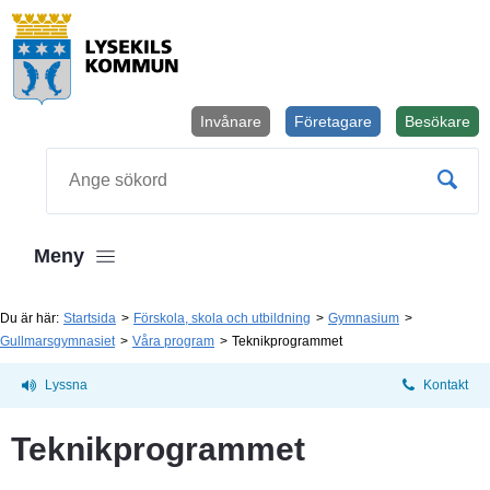
Invånare
Företagare
Besökare
Öppnas i
Sök
Meny
Du är här:
Startsida
Förskola, skola och utbildning
Gymnasium
Gullmarsgymnasiet
Våra program
Teknikprogrammet
Lyssna
Kontakt
Teknikprogrammet