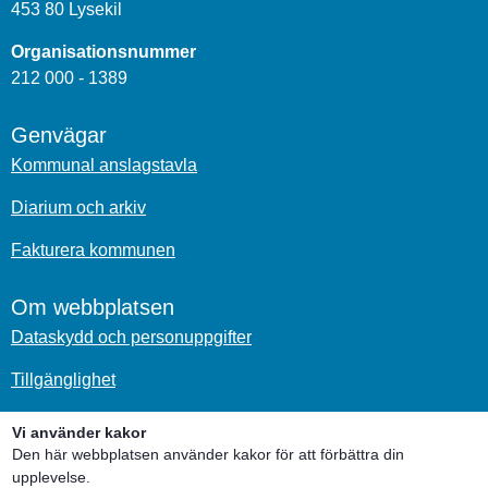
453 80 Lysekil
Organisationsnummer
212 000 - 1389
Genvägar
Kommunal anslagstavla
Diarium och arkiv
Fakturera kommunen
Om webbplatsen
Dataskydd och personuppgifter
Tillgänglighet
Om kakor
Vi använder kakor
Den här webbplatsen använder kakor för att förbättra din
Sociala medier
upplevelse.