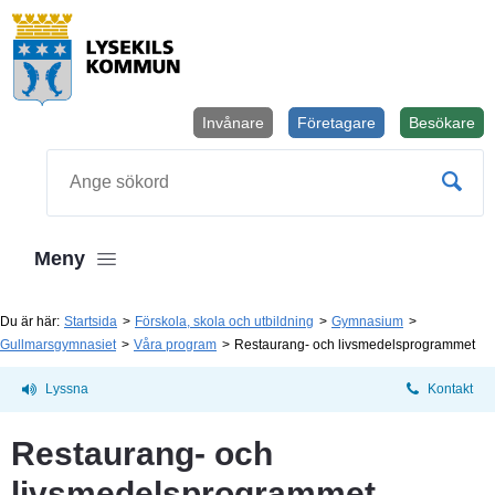
Invånare
Företagare
Besökare
Öppnas i
Sök
Meny
Du är här:
Startsida
Förskola, skola och utbildning
Gymnasium
Gullmarsgymnasiet
Våra program
Restaurang- och livsmedelsprogrammet
Lyssna
Kontakt
Restaurang- och 
livsmedelsprogrammet