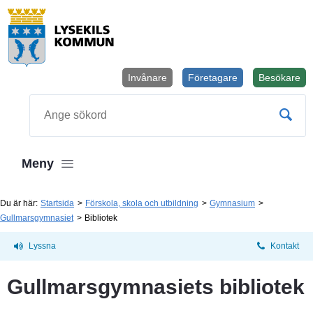
Invånare
Företagare
Besökare
Öppnas i
Sök
Meny
Du är här:
Startsida
Förskola, skola och utbildning
Gymnasium
Gullmarsgymnasiet
Bibliotek
Lyssna
Kontakt
Gullmarsgymnasiets bibliotek