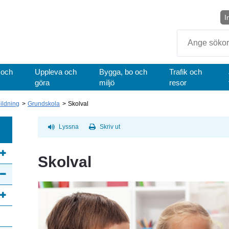
I
Sök
 och
Uppleva och
Bygga, bo och
Trafik och
göra
miljö
resor
bildning
Grundskola
Skolval
Lyssna
Skriv ut
Skolval