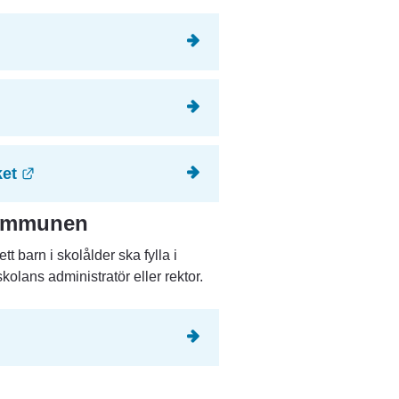
9 kB.
 till annan webbplats, öppnas i nytt fönster.
Länk till annan webbplats.
ket
 kommunen
t barn i skolålder ska fylla i 
kolans administratör eller rektor.