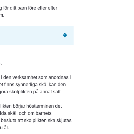
r ditt barn före eller efter 
m.
.
a i den verksamhet som anordnas i 
et finns synnerliga skäl kan den 
göra skolplikten på annat sätt.
likten börjar höstterminen det 
ilda skäl, och om barnets 
luta att skolplikten ska skjutas 
u år.