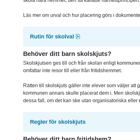
skola nära hemmet, den så kallade närhetsprincipen.
Läs mer om urval och hur placering görs i dokumentet 
pdf, 315.4 kB.
Rutin för skolval
Behöver ditt barn skolskjuts?
Skolskjutsen ges till och från skolan enligt kommunen
omfattar inte resor till eller från fritidshemmet.
Rätten till skolskjuts gäller inte elever som väljer att
kommunen annars skulle placerat dem i. Men skolskju
dessa fall, om det kan ske utan organisatoriska eller
Regler för skolskjuts
Behöver ditt barn fritidshem? 