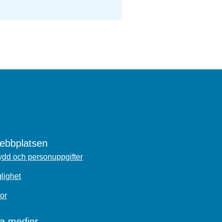
bbplatsen
dd och personuppgifter
glighet
or
la medier