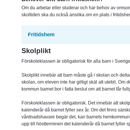
Om du arbetar eller studerar och har behov av omsorg fö
skoltiden ska du också ansöka om en plats i fritidshe
Fritidshem
Skolplikt
Förskoleklassen är obligatorisk för alla barn i Sverige
Skolplikt innebär att barn måste gå i skolan och delt
skolan, om eleven inte har giltigt skäl att utebli. Om d
kommun barnet bor i fatta beslut om att barnet får full
Förskoleklassen är obligatorisk. Det innebär att skolp
kalenderår då barnet fyller sex år. Om det finns särsk
vårdnadshavare begär det, kan barnets hemkommun bes
upp till höstterminen det kalenderår då barnet fyller sj