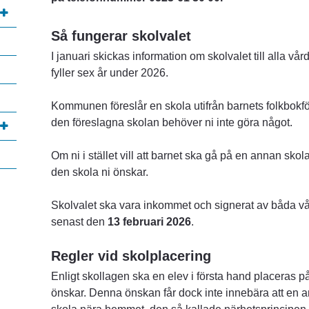
Så fungerar skolvalet
I januari skickas information om skolvalet till alla v
fyller sex år under 2026.
Kommunen föreslår en skola utifrån barnets folkbokf
den föreslagna skolan behöver ni inte göra något.
Om ni i stället vill att barnet ska gå på en annan skola
den skola ni önskar.
annan webbplats, öppnas i nytt fönster.
Skolvalet ska vara inkommet och signerat av båda vå
senast den 
13 februari 2026
.
Regler vid skolplacering
Enligt skollagen ska en elev i första hand placeras
önskar. Denna önskan får dock inte innebära att en anna