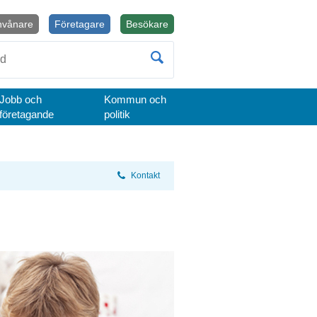
nvånare
Företagare
Besökare
Öppnas i nytt fönster.
Jobb och
Kommun och
företagande
politik
Kontakt