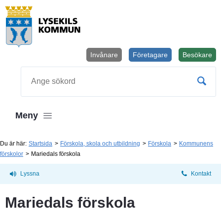
Invånare
Företagare
Besökare
Öppnas i
Sök
Meny
Du är här:
Startsida
Förskola, skola och utbildning
Förskola
Kommunens
förskolor
Mariedals förskola
Lyssna
Kontakt
Mariedals förskola