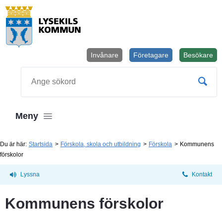
Invånare
Företagare
Besökare
Öppnas i
Sök
Meny
Du är här:
Startsida
Förskola, skola och utbildning
Förskola
Kommunens
förskolor
Lyssna
Kontakt
Kommunens förskolor