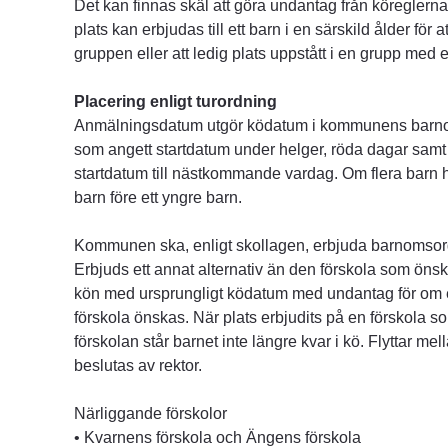
Det kan finnas skäl att göra undantag från köreglerna
plats kan erbjudas till ett barn i en särskild ålder för 
gruppen eller att ledig plats uppstått i en grupp med 
Placering enligt turordning
Anmälningsdatum utgör ködatum i kommunens barno
som angett startdatum under helger, röda dagar samt
startdatum till nästkommande vardag. Om flera barn ha
barn före ett yngre barn.
Kommunen ska, enligt skollagen, erbjuda barnomsor
Erbjuds ett annat alternativ än den förskola som önskas
kön med ursprungligt ködatum med undantag för om e
förskola önskas. När plats erbjudits på en förskola so
förskolan står barnet inte längre kvar i kö. Flyttar me
beslutas av rektor.
Närliggande förskolor
• Kvarnens förskola och Ängens förskola