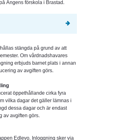
på Ängens förskola i Brastad.
hållas stängda på grund av att 
semester. Om vårdnadshavares 
ning erbjuds barnet plats i annan 
ering av avgiften görs.
ling
erat öppethållande cirka fyra 
m vilka dagar det gäller lämnas i 
ngd dessa dagar och är endast 
g av avgiften görs.
ppen Edlevo. Inloggning sker via 