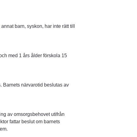
nat barn, syskon, har inte rätt till 
ch med 1 års ålder förskola 15 
s. Barnets närvarotid beslutas av 
ng av omsorgsbehovet utifrån 
tor fattar beslut om barnets 
hem.