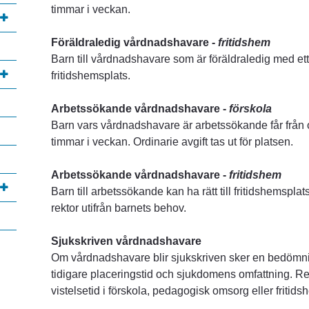
timmar i veckan.
Föräldraledig vårdnadshavare - 
fritidshem
Barn till vårdnadshavare som är föräldraledig med ett an
fritidshemsplats.
Arbetssökande vårdnadshavare - 
förskola 
Barn vars vårdnadshavare är arbetssökande får från o
timmar i veckan. Ordinarie avgift tas ut för platsen.
Arbetssökande vårdnadshavare - 
fritidshem
Barn till arbetssökande kan ha rätt till fritidshemsplat
rektor utifrån barnets behov.
Sjukskriven vårdnadshavare
annan webbplats, öppnas i nytt fönster.
Om vårdnadshavare blir sjukskriven sker en bedömni
tidigare placeringstid och sjukdomens omfattning. Rek
vistelsetid i förskola, pedagogisk omsorg eller fritids