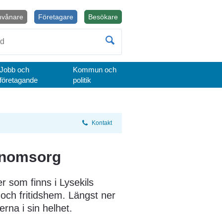
nvånare
Företagare
Besökare
Öppnas i nytt fönster.
Jobb och
Kommun och
företagande
politik
Kontakt
arnomsorg
r som finns i Lysekils 
ch fritidshem. Längst ner 
erna i sin helhet.