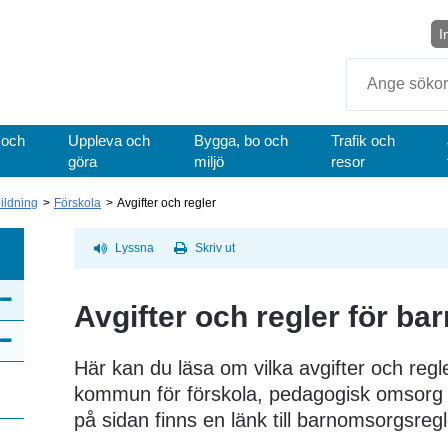
I
Sök
 och
Uppleva och
Bygga, bo och
Trafik och
göra
miljö
resor
bildning
Förskola
Avgifter och regler
Lyssna
Skriv ut
Avgifter och regler för b
Här kan du läsa om vilka avgifter och regle
kommun för förskola, pedagogisk omsorg o
på sidan finns en länk till barnomsorgsregl