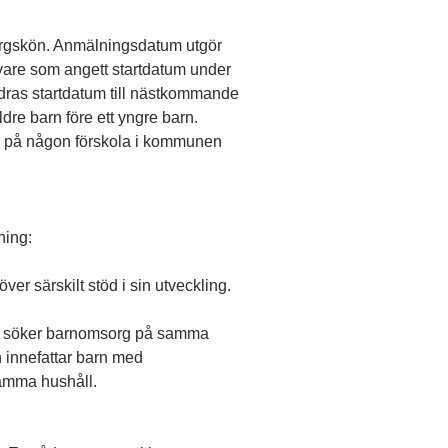
sorgskön. Anmälningsdatum utgör 
re som angett startdatum under 
dras startdatum till nästkommande 
dre barn före ett yngre barn.
 på någon förskola i kommunen 
ning:
er särskilt stöd i sin utveckling.
om söker barnomsorg på samma 
 innefattar barn med 
amma hushåll.