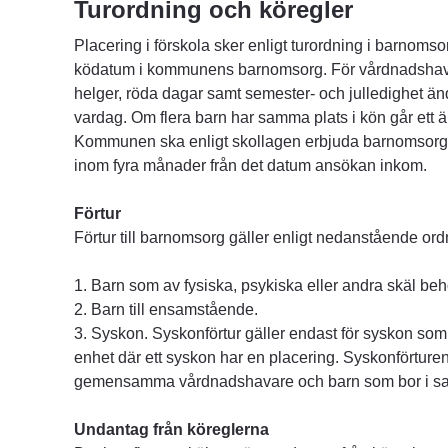
Turordning och köregler
Placering i förskola sker enligt turordning i barnom
ködatum i kommunens barnomsorg. För vårdnadshava
helger, röda dagar samt semester- och julledighet än
vardag. Om flera barn har samma plats i kön går ett äl
Kommunen ska enligt skollagen erbjuda barnomsorg
inom fyra månader från det datum ansökan inkom. 
Förtur
Förtur till barnomsorg gäller enligt nedanstående ord
1. Barn som av fysiska, psykiska eller andra skäl behöv
2. Barn till ensamstående.
3. Syskon. Syskonförtur gäller endast för syskon s
enhet där ett syskon har en placering. Syskonförturen
gemensamma vårdnadshavare och barn som bor i s
Undantag från köreglerna