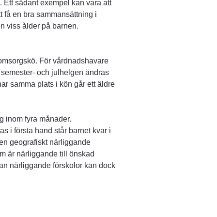
. Ett sådant exempel kan vara att 
att få en bra sammansättning i 
en viss ålder på barnen.
msorgskö. För vårdnadshavare 
 semester- och julhelgen ändras 
r samma plats i kön går ett äldre 
g inom fyra månader.
 i första hand står barnet kvar i 
n geografiskt närliggande 
m är närliggande till önskad 
llan närliggande förskolor kan dock 