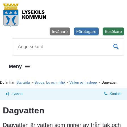
Invånare
Företagare
Besökare
Öppnas i
Sök
Meny
Du är här:
Startsida
Bygga, bo och miljö
Vatten och avlopp
Dagvatten
Lyssna
Kontakt
Dagvatten
Dagvatten är vatten som rinner av från tak och 