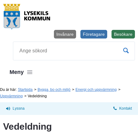
Invånare
Företagare
Besökare
Öppnas i
Sök
Meny
Du är här:
Startsida
Bygga, bo och miljö
Energi och uppvärmning
Uppvärmning
Vedeldning
Lyssna
Kontakt
Vedeldning