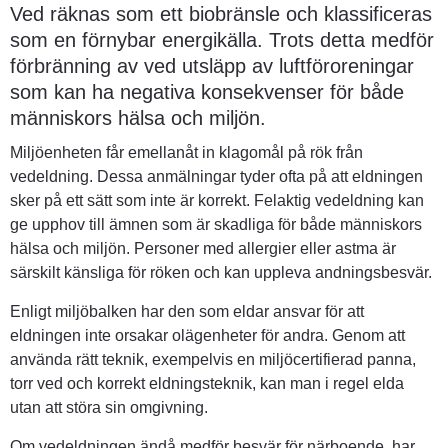
Ved räknas som ett biobränsle och klassificeras 
som en förnybar energikälla. Trots detta medför 
förbränning av ved utsläpp av luftföroreningar 
som kan ha negativa konsekvenser för både 
människors hälsa och miljön.
Miljöenheten får emellanåt in klagomål på rök från 
vedeldning. Dessa anmälningar tyder ofta på att eldningen 
sker på ett sätt som inte är korrekt. Felaktig vedeldning kan 
ge upphov till ämnen som är skadliga för både människors 
hälsa och miljön. Personer med allergier eller astma är 
särskilt känsliga för röken och kan uppleva andningsbesvär.
Enligt miljöbalken har den som eldar ansvar för att 
eldningen inte orsakar olägenheter för andra. Genom att 
använda rätt teknik, exempelvis en miljöcertifierad panna, 
torr ved och korrekt eldningsteknik, kan man i regel elda 
utan att störa sin omgivning.
Om vedeldningen ändå medför besvär för närboende, har 