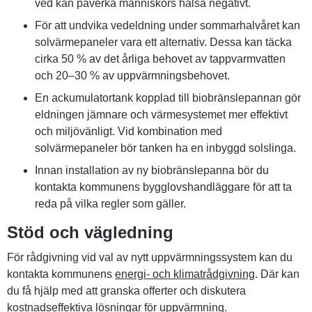
ved kan påverka människors hälsa negativt.
För att undvika vedeldning under sommarhalvåret kan 
solvärmepaneler vara ett alternativ. Dessa kan täcka 
cirka 50 % av det årliga behovet av tappvarmvatten 
och 20–30 % av uppvärmningsbehovet.
En ackumulatortank kopplad till biobränslepannan gör 
eldningen jämnare och värmesystemet mer effektivt 
och miljövänligt. Vid kombination med 
solvärmepaneler bör tanken ha en inbyggd solslinga.
Innan installation av ny biobränslepanna bör du 
kontakta kommunens bygglovshandläggare för att ta 
reda på vilka regler som gäller.
Stöd och vägledning
För rådgivning vid val av nytt uppvärmningssystem kan du 
kontakta kommunens 
energi- och klimatrådgivning
. Där kan 
du få hjälp med att granska offerter och diskutera 
kostnadseffektiva lösningar för uppvärmning.