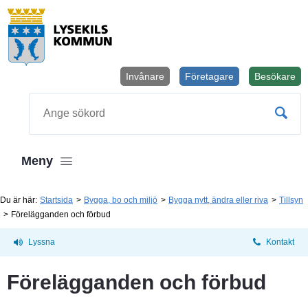
Invånare
Företagare
Besökare
Öppnas i
Sök
Meny
Du är här:
Startsida
Bygga, bo och miljö
Bygga nytt, ändra eller riva
Tillsyn
Förelägganden och förbud
Lyssna
Kontakt
Förelägganden och förbud