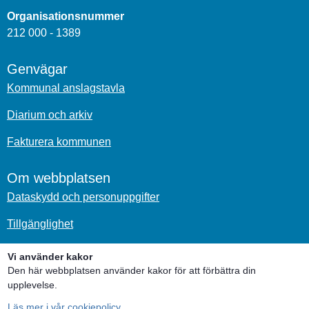
Organisationsnummer
212 000 - 1389
Genvägar
Kommunal anslagstavla
Diarium och arkiv
Fakturera kommunen
Om webbplatsen
Dataskydd och personuppgifter
Tillgänglighet
Om kakor
Vi använder kakor
Den här webbplatsen använder kakor för att förbättra din
upplevelse.
Sociala medier
Läs mer i vår cookiepolicy