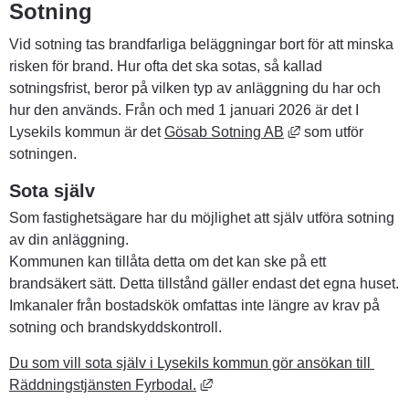
Sotning
Vid sotning tas brandfarliga beläggningar bort för att minska 
risken för brand. Hur ofta det ska sotas, så kallad 
sotningsfrist, beror på vilken typ av anläggning du har och 
hur den används. Från och med 1 januari 2026 är det I 
Länk till annan w
Lysekils kommun är det 
Gösab Sotning AB
 som utför 
sotningen.
Sota själv
Som fastighetsägare har du möjlighet att själv utföra sotning 
av din anläggning.
Kommunen kan tillåta detta om det kan ske på ett 
brandsäkert sätt. Detta tillstånd gäller endast det egna huset. 
Imkanaler från bostadskök omfattas inte längre av krav på 
sotning och brandskyddskontroll.
Du som vill sota själv i Lysekils kommun gör ansökan till 
Länk till annan webbplats, öppn
Räddningstjänsten Fyrbodal.