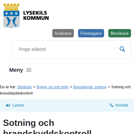
Invånare
Företagare
Besökare
Öppnas i
Sök
Meny
Du är här:
Startsida
Bygga, bo och miljö
Brandskydd, sotning
Sotning och
brandskyddskontroll
Lyssna
Kontakt
Sotning och 
brandskyddskontroll