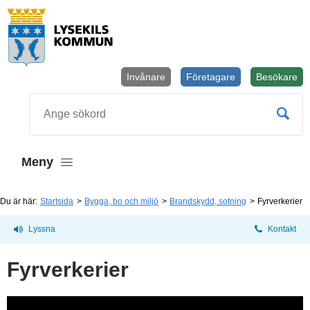
Invånare
Företagare
Besökare
Öppnas i
Sök
Meny
Du är här:
Startsida
Bygga, bo och miljö
Brandskydd, sotning
Fyrverkerier
Lyssna
Kontakt
Fyrverkerier