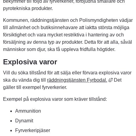
bekymmer till följd av fyrverkerier, förbjudna smällare och 
pyrotekniska produkter.
Kommunen, räddningstjänsten och Polismyndigheten vädjar 
till allmänhet och butiksinnehavare att iaktta största möjliga 
försiktighet och vara mycket restriktiva i hantering av och 
försäljning av denna typ av produkter. Detta för att alla, såväl 
människor som djur, ska få uppleva fridfulla högtider.
Explosiva varor
Vill du söka tillstånd för att sälja eller förvara explosiva varor 
Länk till a
ska du vända dig till 
räddningstjänsten Fyrbodal.
 Det 
gäller till exempel fyrverkerier.
Exempel på explosiva varor som kräver tillstånd:
Ammunition
Dynamit
Fyrverkeripjäser