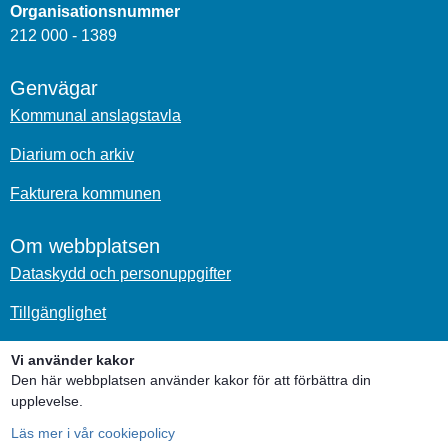
Organisationsnummer
212 000 - 1389
Genvägar
Kommunal anslagstavla
Diarium och arkiv
Fakturera kommunen
Om webbplatsen
Dataskydd och personuppgifter
Tillgänglighet
Om kakor
Vi använder kakor
Den här webbplatsen använder kakor för att förbättra din
Sociala medier
upplevelse.
Läs mer i vår cookiepolicy