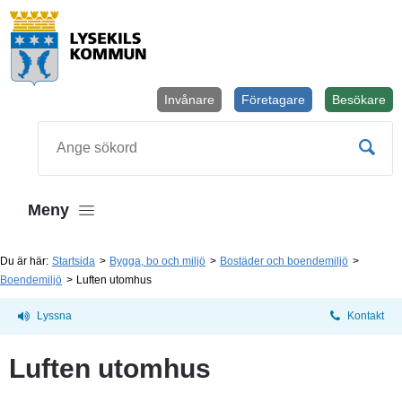
Invånare
Företagare
Besökare
Öppnas i
Sök
Meny
Du är här:
Startsida
Bygga, bo och miljö
Bostäder och boendemiljö
Boendemiljö
Luften utomhus
Lyssna
Kontakt
Luften utomhus