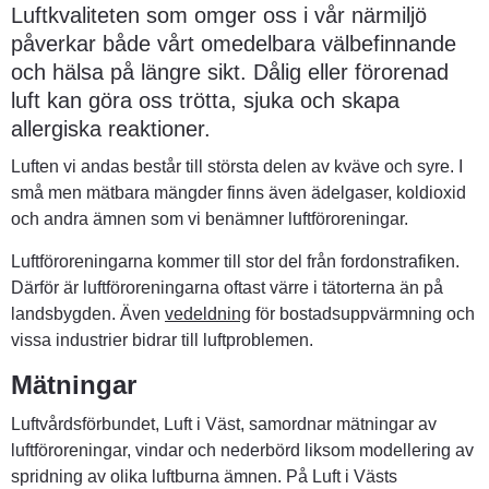
Luftkvaliteten som omger oss i vår närmiljö 
påverkar både vårt omedelbara välbefinnande 
och hälsa på längre sikt. Dålig eller förorenad 
luft kan göra oss trötta, sjuka och skapa 
allergiska reaktioner.
Luften vi andas består till största delen av kväve och syre. I 
små men mätbara mängder finns även ädelgaser, koldioxid 
och andra ämnen som vi benämner luftföroreningar.
Luftföroreningarna kommer till stor del från fordonstrafiken. 
Därför är luftföroreningarna oftast värre i tätorterna än på 
landsbygden. Även 
vedeldning
 för bostadsuppvärmning och 
vissa industrier bidrar till luftproblemen.
Mätningar
Luftvårdsförbundet, Luft i Väst, samordnar mätningar av 
luftföroreningar, vindar och nederbörd liksom modellering av 
spridning av olika luftburna ämnen. På Luft i Västs 