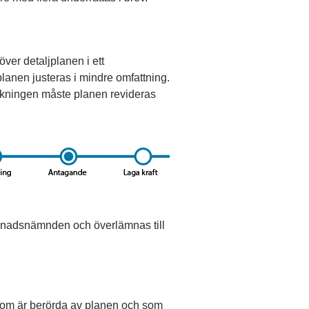
ver detaljplanen i ett 
anen justeras i mindre omfattning. 
nskningen måste planen revideras 
gnadsnämnden och överlämnas till 
som är berörda av planen och som 