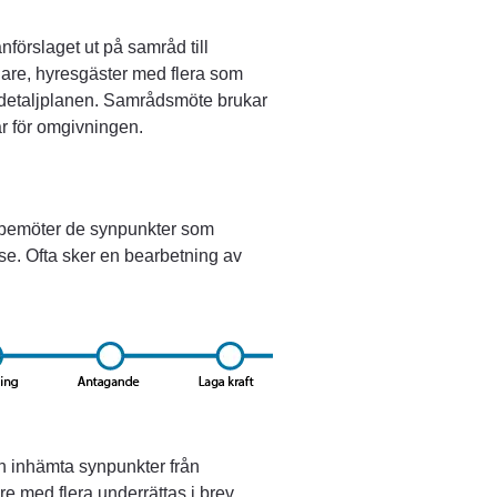
örslaget ut på samråd till 
are, hyresgäster med flera som 
av detaljplanen. Samrådsmöte brukar 
r för omgivningen.
bemöter de synpunkter som 
. Ofta sker en bearbetning av 
en inhämta synpunkter från 
 med flera underrättas i brev.