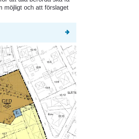
 möjligt och att förslaget 
an webbplats, öppnas i nytt fönster.