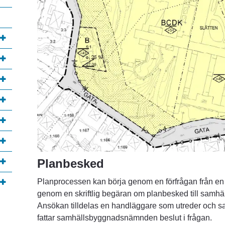
annan webbplats, öppnas i nytt fönster.
Planbesked
Planprocessen kan börja genom en förfrågan från en p
genom en skriftlig begäran om planbesked till samhä
Ansökan tilldelas en handläggare som utreder och sa
fattar samhällsbyggnadsnämnden beslut i frågan.