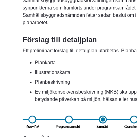
Samhällsbyggnadsbyggnadsförvaltningen sammanstä
synpunkterna som framförts under programsamrådet i
Samhällsbyggnadsnämnden fattar sedan beslut om inri
planarbetet.
Förslag till detaljplan
Ett preliminärt förslag till detaljplan utarbetas. Plan
Plankarta
Illustrationskarta
Planbeskrivning
Ev miljökonsekvensbeskrivning (MKB) ska uppr
betydande påverkan på miljön, hälsan eller hu