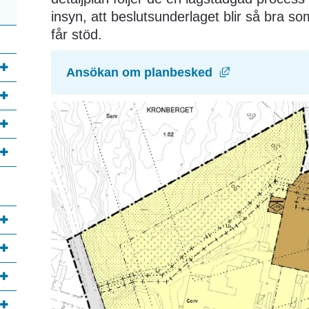
insyn, att beslutsunderlaget blir så bra som
får stöd.
Länk till ann
Ansökan om planbesked 