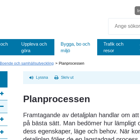
I
Sök
 och
Uppleva och
Bygga, bo och
Trafik och
göra
miljö
resor
Boende och samhällsutveckling
Planprocessen
Lyssna
Skriv ut
Planprocessen
Framtagande av detaljplan handlar om att
på bästa sätt. Man bedömer hur lämpligt 
dess egenskaper, läge och behov. När k
detaljplan följer de en lagstadgad process f