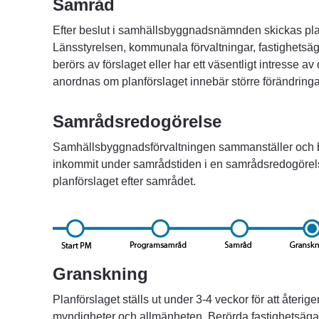
Samråd
Efter beslut i samhällsbyggnadsnämnden skickas planf
Länsstyrelsen, kommunala förvaltningar, fastighetsäg
berörs av förslaget eller har ett väsentligt intresse 
anordnas om planförslaget innebär större förändringa
Samrådsredogörelse
Samhällsbyggnadsförvaltningen sammanställer och 
inkommit under samrådstiden i en samrådsredogörelse
planförslaget efter samrådet.
Granskning
Planförslaget ställs ut under 3-4 veckor för att återig
myndigheter och allmänheten. Berörda fastighetsägare