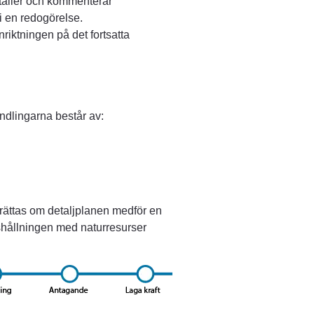
ller och kommenterar 
 en redogörelse. 
ktningen på det fortsatta 
handlingarna består av:
ättas om detaljplanen medför en 
shållningen med naturresurser