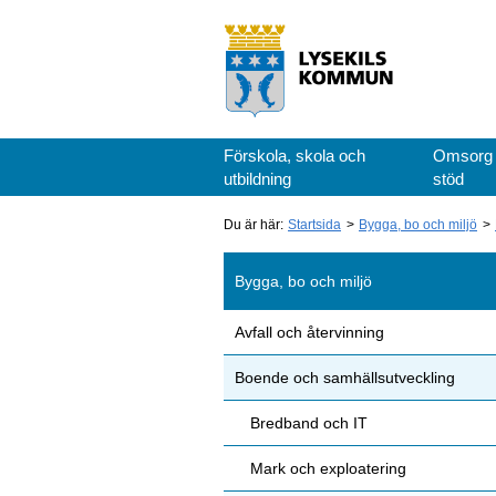
Förskola, skola och
Omsorg
utbildning
stöd
Du är här:
Startsida
Bygga, bo och miljö
Bygga, bo och miljö
Avfall och återvinning
Boende och samhällsutveckling
Bredband och IT
Mark och exploatering