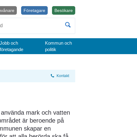
nvånare
Företagare
Besökare
Öppnas i nytt fönster.
Jobb och
Kommun och
företagande
politik
Kontakt
 använda mark och vatten 
området är beroende på 
ommunen skapar en 
ör att alla berörda ska få 