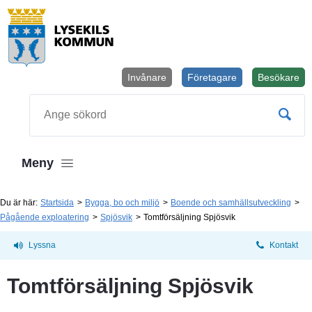
Invånare
Företagare
Besökare
Öppnas i
Sök
Meny
Du är här:
Startsida
Bygga, bo och miljö
Boende och samhällsutveckling
Pågående exploatering
Spjösvik
Tomtförsäljning Spjösvik
Lyssna
Kontakt
Tomtförsäljning Spjösvik