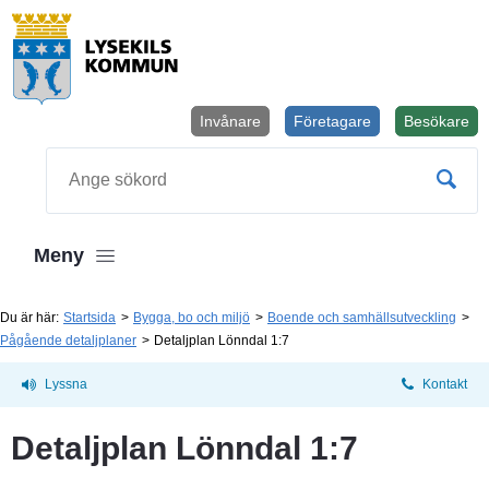
Invånare
Företagare
Besökare
Öppnas i
Sök
Meny
Du är här:
Startsida
Bygga, bo och miljö
Boende och samhällsutveckling
Pågående detaljplaner
Detaljplan Lönndal 1:7
Lyssna
Kontakt
Detaljplan Lönndal 1:7