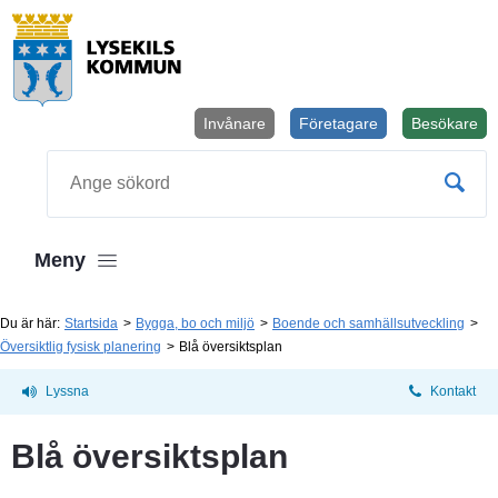
Invånare
Företagare
Besökare
Öppnas i
Sök
Meny
Du är här:
Startsida
Bygga, bo och miljö
Boende och samhällsutveckling
Översiktlig fysisk planering
Blå översiktsplan
Lyssna
Kontakt
Blå översiktsplan