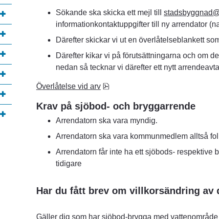
Sökande ska skicka ett mejl till 
stadsbyggnad@l
informationkontaktuppgifter till ny arrendator (
Därefter skickar vi ut en överlåtelseblankett som 
Därefter kikar vi på förutsättningarna och om de
nedan så tecknar vi därefter ett nytt arrendeav
pdf, 114.4 kB.
Överlåtelse vid arv
Krav på sjöbod- och bryggarrende
Arrendatorn ska vara myndig. 
Arrendatorn ska vara kommunmedlem alltså fol
Arrendatorn får inte ha ett sjöbods- respektive
tidigare
Har du fått brev om villkorsändring av 
Gäller dig som har sjöbod-brygga med vattenområde 