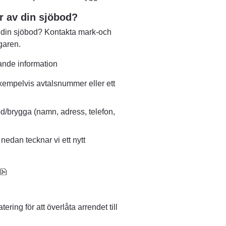
ar av din sjöbod?
t din sjöbod? Kontakta mark-och 
ägaren.
ande information
xempelvis avtalsnummer eller ett 
od/brygga (namn, adress, telefon, 
edan tecknar vi ett nytt 
pdf, 123.4 kB, öppnas i nytt fönster.
ing för att överlåta arrendet till 