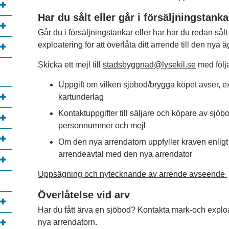
Har du sålt eller går i försäljningstank
Går du i försäljningstankar eller har har du redan sål
exploatering för att överlåta ditt arrende till den nya 
Skicka ett mejl till 
stadsbyggnad@lysekil.se
 med följ
Uppgift om vilken sjöbod/brygga köpet avser, e
kartunderlag 
Kontaktuppgifter till säljare och köpare av sjöb
personnummer och mejl
Om den nya arrendatorn uppfyller kraven enligt n
arrendeavtal med den nya arrendator
Uppsägning och nytecknande av arrende avseende 
annan webbplats, öppnas i nytt fönster.
Överlåtelse vid arv
Har du fått ärva en sjöbod? Kontakta mark-och exploater
nya arrendatorn.