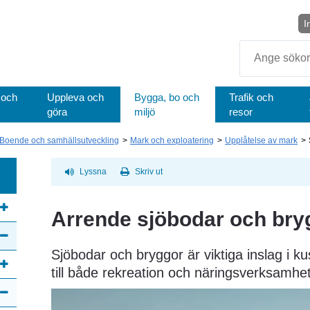
I
Sök
 och
Uppleva och
Bygga, bo och
Trafik och
göra
miljö
resor
Boende och samhällsutveckling
Mark och exploatering
Upplåtelse av mark
Lyssna
Skriv ut
Arrende sjöbodar och bry
Sjöbodar och bryggor är viktiga inslag i k
till både rekreation och näringsverksamhet