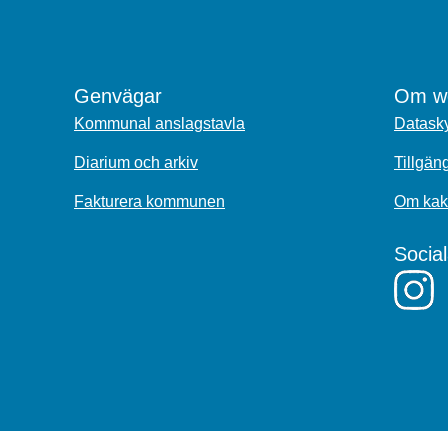
Genvägar
Om we
Kommunal anslagstavla
Datasky
Diarium och arkiv
Tillgän
Fakturera kommunen
Om kak
Socia