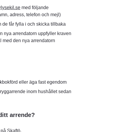
ysekil.se
 med följande 
namn, adress, telefon och mejl)
de får fylla i och skicka tillbaka
n nya arrendatorn uppfyller kraven 
tal med den nya arrendatorn
kbokförd eller äga fast egendom
 bryggarrende inom hushållet sedan 
ditt arrende?
på Skaftö.