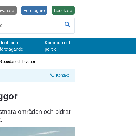
nvånare
Företagare
Besökare
Öppnas i nytt fönster.
Jobb och
Kommun och
företagande
politik
Sjöbodar och bryggor
Kontakt
ggor
ustnära områden och bidrar 
.