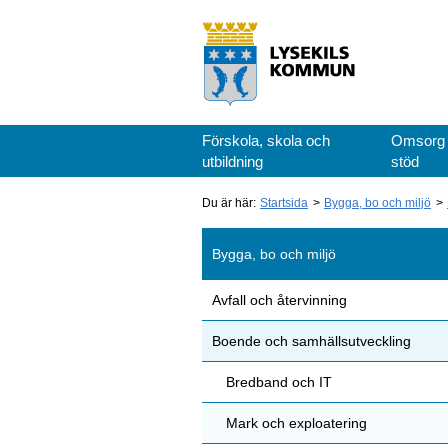
Förskola, skola och
Omsorg
utbildning
stöd
Du är här:
Startsida
Bygga, bo och miljö
Bygga, bo och miljö
Avfall och återvinning
Boende och samhällsutveckling
Bredband och IT
Mark och exploatering