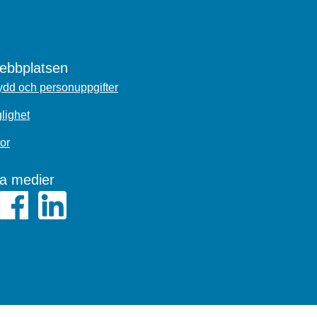
bbplatsen
dd och personuppgifter
glighet
or
la medier